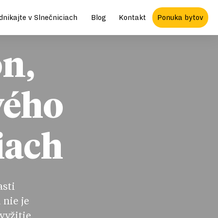
dnikajte v Slnečniciach
Blog
Kontakt
Ponuka bytov
on,
vého
iach
asti
 nie je
vyžitie,