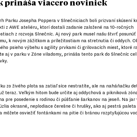
k prináša viacero noviniek
h Parku Josepha Poppera v Slnečniciach boli prizvaní skúsení kr
kti z AWE ateliéru, ktorí dostali zadanie založené na 10-ročných
stiach z rozvoja Slnečníc. Aj nový park musel našu štvrť posunú
emu, k novým zážitkom a príležitostiam na stretnutia či oddych. 
ého psieho výbehu s agility prvkami či grilovacích miest, ktoré r
te aj v parku v Zóne viladomy, prináša tento park do Slnečníc ce
vky.
sku zo živého plota sa zatiaľ síce nestratíte, ale na naháňačku d
 už teraz. Veľkým hitom bude určite aj oddychová a pikniková zón
lna pre posedenie s rodinou či púšťanie šarkanov na jeseň. Na jar
úzlia okrasné, neplodiace čerešne či hrušky, ako aj pestrá paleta
sa môžete osviežiť fontánkami na pitie či bránou rozptyľujúcou vo