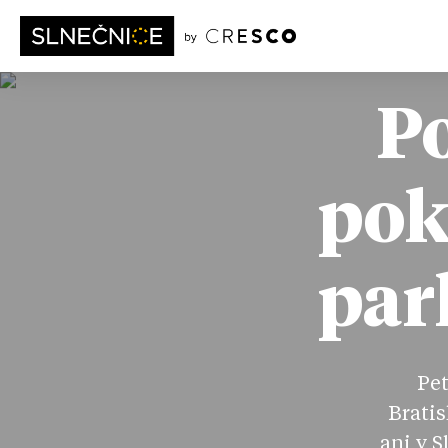
Po
pok
par
Pet
Bratis
ani v S