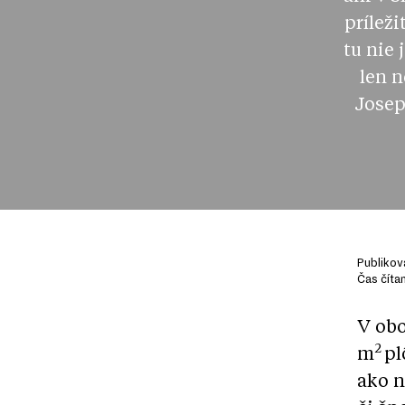
prílež
tu nie
len n
Josep
Publikov
Čas číta
V obo
2
m
pl
ako n