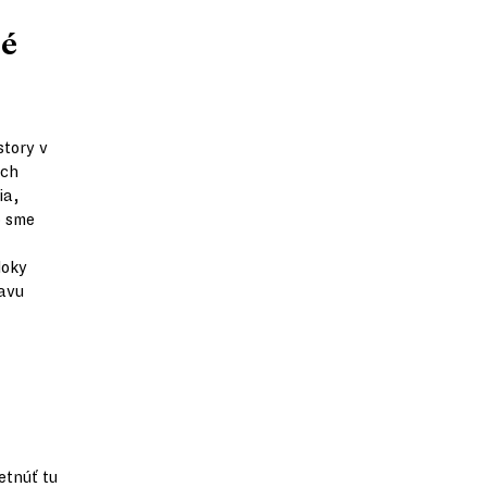
né
story v
ých
ia,
o sme
loky
lavu
etnúť tu