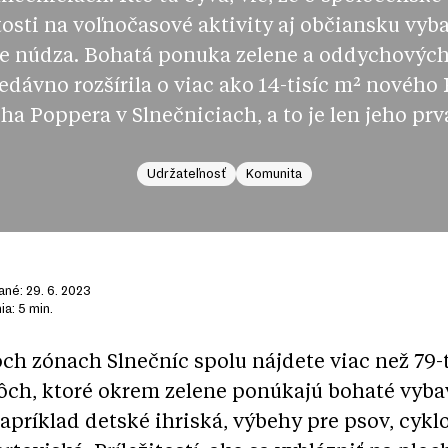
itosti na voľnočasové aktivity aj občiansku vyb
 je núdza. Bohatá ponuka zelene a oddychových
edávno rozšírila o viac ako 14-tisíc m² nového
ha Poppera v Slnečniciach, a to je len jeho prvá
Udržateľnosť
Komunita
ané:
29. 6. 2023
nia:
5
min.
ch zónach Slnečníc spolu nájdete viac než 79-t
ôch, ktoré okrem zelene ponúkajú
bohaté vyba
apríklad detské ihriská, výbehy pre psov, cykl