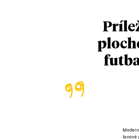
Príle
ploche
futba
Moderné
lanové 