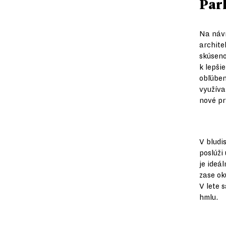
Par
Na návr
archite
skúseno
k lepši
obľúben
využíva
nové pr
V bludi
poslúži
je ideá
zase ok
V lete 
hmlu.