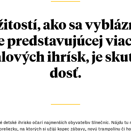
žitostí, ako sa vybláz
 predstavujúcej viac
lových ihrísk, je sk
dosť.
 detské ihrisko očarí najmenších obyvateľov Slnečníc. Nájdu tu 
preliezky, na ktorých si užijú kopec zábavy, novú trampolínu či h