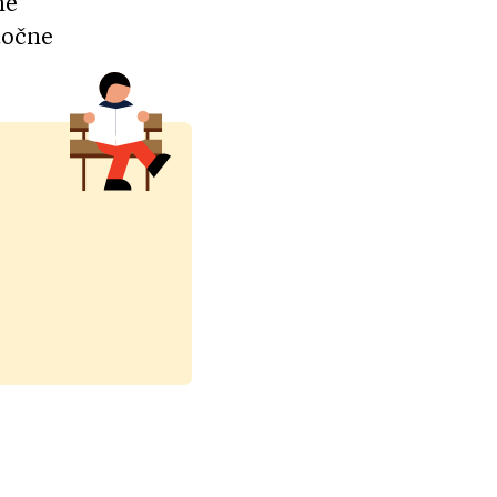
he
utočne