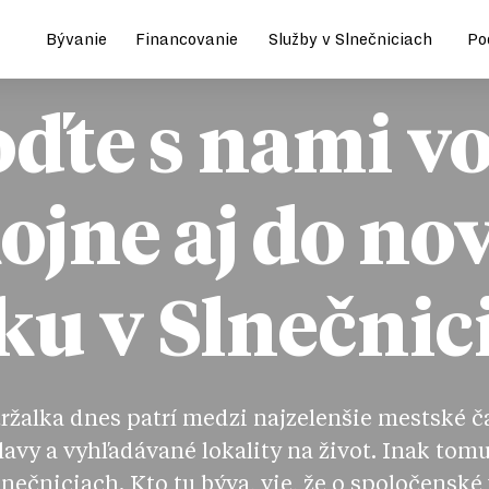
Bývanie
Financovanie
Služby v Slnečniciach
Po
ďte s nami v
ojne aj do no
ku v Slnečnic
ržalka dnes patrí medzi najzelenšie mestské č
lavy a vyhľadávané lokality na život. Inak tomu
lnečniciach. Kto tu býva, vie, že o spoločenské 