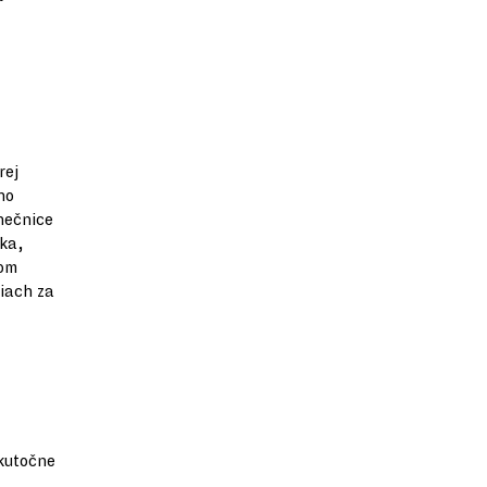
rej
ho
nečnice
ska,
vom
iach za
skutočne