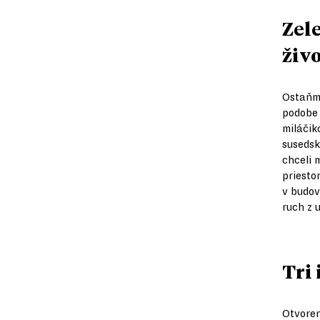
Zel
živ
Ostaňme
podobe 
miláčik
susedsk
chceli 
priesto
v budov
ruch z u
Tri
Otvoren