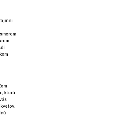
ajinní
ť smerom
Okrem
adi
lkom
eťom
a, ktorá
 vás
 kvetov.
dnú