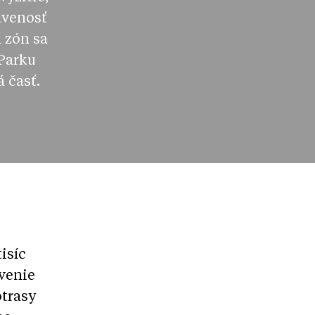
avenosť
 zón sa
 Parku
 časť.
isíc
venie
otrasy