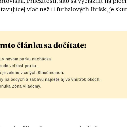
ortoviská. Príležitostí, ako sa vyblázniť na ploc
tavujúcej viac než 11 futbalových ihrísk, je sk
mto článku sa dočítate:
a v novom parku nachádza.
bude veľkosť parku.
 je zelene v celých Slnečniciach.
hy na oddych a zábavu nájdete aj vo vnútroblokoch.
onúka Zóna viladomy.