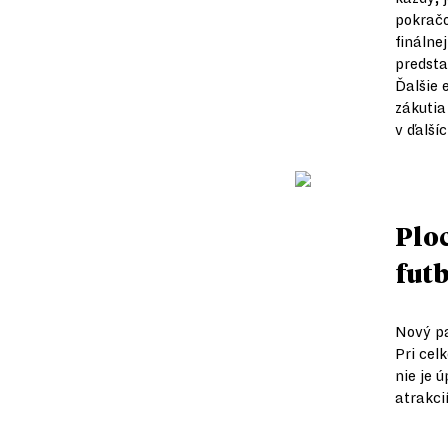
pokračo
finálne
predsta
Ďalšie 
zákutia
v ďalší
Plo
fut
Nový pa
Pri cel
nie je 
atrakci