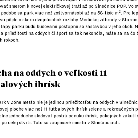
vať smerom k novej električkovej trati až po Slnečnice POP. Vo s
2
j podobe sa park viac než zoštvornásobí až na 58-tisíc m
. Pre le
vu pôjde o skoro dvojnásobok rozlohy Medickej záhrady v Starom
etapy parku budú budované postupne so zástavbou v jeho okolí. 
 a príležitosti na oddych či šport sa tak nekončia, máte sa na čo t
ch rokoch.
cha na oddych o veľkosti 11
balových ihrísk
rk v Zóne mesto nie je jedinou príležitosťou na oddych v Slnečnic
kovej ploche viac než 11 futbalových ihrísk zelene a rekreačných p
úplne jednoduché sledovať pestrú ponuku ihrísk, pokojných zákutí 
í po celej štvrti. Toto sú zaujímavé miesta v Slnečniciach.