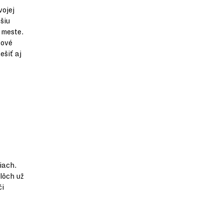
vojej
pšiu
 meste.
Nové
ešiť aj
iach.
lôch už
či