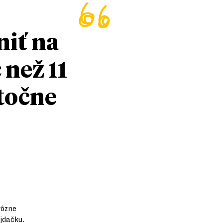
niť na
 než 11
utočne
rôzne
ojdačku.