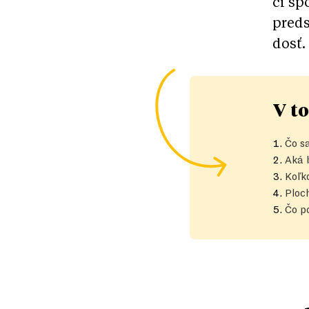
či šp
preds
dosť.
V to
Čo s
Aká 
Koľko
Ploc
Čo p