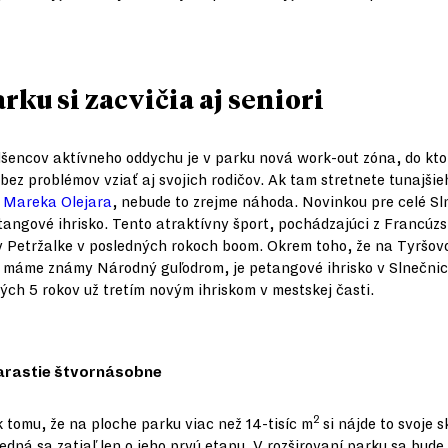
rku si zacvičia aj seniori
šencov aktívneho oddychu je v parku nová work-out zóna, do kto
bez problémov vziať aj svojich rodičov. Ak tam stretnete tunajšie
a
Mareka Olejara
, nebude to zrejme náhoda. Novinkou pre celé Sl
etangové ihrisko. Tento atraktívny šport, pochádzajúci z Francúz
v Petržalke v posledných rokoch boom. Okrem toho, že na Tyršo
 máme známy Národný guľodrom, je petangové ihrisko v Slnečnic
ých 5 rokov už tretím novým ihriskom v mestskej časti.
arastie štvornásobne
2
 tomu, že na ploche parku viac než 14-tisíc m
si nájde to svoje 
jedná sa zatiaľ len o jeho prvú etapu. V rozširovaní parku sa bude