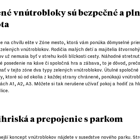
ené vnútrobloky sú bezpečné a pl
ota
 na chvíľu ešte v Zóne mesto, ktorá vám ponúka dômyselné prie
zelených vnútroblokov. Rodičia malých detí a majitelia štvornoh
ov už nemusia byť v strehu kvôli blízkosti cesty. Náhodné stretnut
é posedenie na káve či spoločná hra a zábava, to je dôvod, preč
mať v tejto zóne dva typy zelených vnútroblokov. Útulné spoločné
ry, ktoré sú od okolia z každej strany chránené, ponúkajú vnútrob
ách A1, A2, A3. Môžete si tak nerušene užívať pokoj a hodiť za h
lice.
 ihriská a prepojenie s parkom
ejší koncept vnútroblokov nájdete v susedstve nového parku. Str