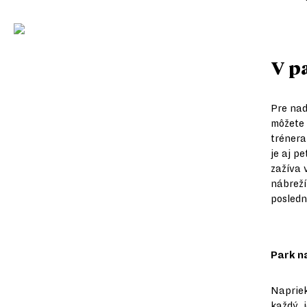
V pa
Pre nad
môžete 
tréner
je aj p
zažíva 
nábreží
posledn
Park n
Napriek
každý, 