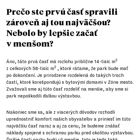
Prečo ste prvú časť spravili
zároveň aj tou najväčšou?
Nebolo by lepšie začať
v menšom?
2
Áno, táto prvá časť má rozlohu približne 14-tisíc m
2
z celkových 58-tisíc m
, ktoré rátame, že park bude mať
po dokončení. Je prirodzene rozdelená do takých troch
častí, ktoré korešpondujú s bytovými domami v Zóne mesto.
Zvažovali sme aj túto časť rozdeliť na menšie, aby sme si
park nepoškodili ďalšou výstavbou.
Nakoniec sme sa, ale z viacerých dôvodov rozhodli
uprednostniť komfort našich obyvateľov a priniesť im túto
najväčšiu časť naraz a aj za cenu, že budeme znášať
náklady spojené s ochranou parku pred okolitou výstavbou.
Ďalšie časti parku budú už menšie, toto je teda taká