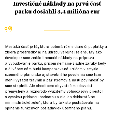
Investičné náklady na prvú časť
parku dosiahli 3,4 milióna eur
Mestská časť je tá, ktorá poberá rôzne dane či poplatky a
zbiera prostriedky aj na údržbu verejnej zelene. My ako
developer sme znášali nemalé náklady na prípravu
a vybudovanie parku, pričom nemáme žiadne záruky kedy
a či vôbec nám budú kompenzované. Pričom v zmysle
územného plánu ako aj stavebného povolenia sme tam
mohli vysadiť trávnik a pár stromov a našu povinnosť by
sme si splnili. Ale chceli sme obyvateľom odovzdať
premyslený a rôznorodo využiteľný voľnočasový priestor
s vysokou pridanou hodnotou a nie len deklaratívne
minimalistickú zeleň, ktorá by takisto postačovala na
splnenie funkčných požiadaviek územného plánu.