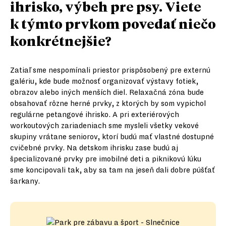
ihrisko, výbeh pre psy. Viete
k týmto prvkom povedať niečo
konkrétnejšie?
Zatiaľ sme nespomínali priestor prispôsobený pre externú
galériu, kde bude možnosť organizovať výstavy fotiek,
obrazov alebo iných menších diel. Relaxačná zóna bude
obsahovať rôzne herné prvky, z ktorých by som vypichol
regulárne petangové ihrisko. A pri exteriérových
workoutových zariadeniach sme mysleli všetky vekové
skupiny vrátane seniorov, ktorí budú mať vlastné dostupné
cvičebné prvky. Na detskom ihrisku zase budú aj
špecializované prvky pre imobilné deti a piknikovú lúku
sme koncipovali tak, aby sa tam na jeseň dali dobre púšťať
šarkany.