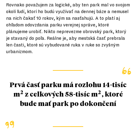
Rovnako považujem za logické, aby ten park mal vo svojom
okolí ľudí, ktorí ho budú využívať na dennej báze a nemusel
na nich čakať 10 rokov, kým sa nasťahujú. A to platí aj
ohľadom odovzdania parku verejnej správe, ktoré
plánujeme urobiť. Nikto neprevezme obrovský park, ktorý
je stavaný do poľa. Reálne je, aby mestská časť prebrala
len časti, ktoré sú vybudované ruka v ruke so zvyšným
urbanizmom.
Prvá časť parku má rozlohu 14-tisíc
2
2
m
z celkových 58-tisíc m
, ktoré
bude mať park po dokončení