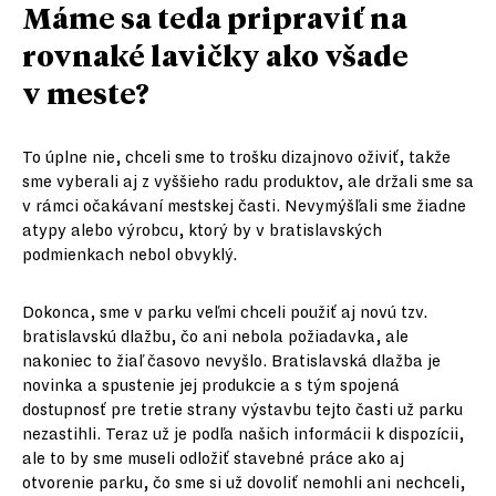
Máme sa teda pripraviť na
rovnaké lavičky ako všade
v meste?
To úplne nie, chceli sme to trošku dizajnovo oživiť, takže
sme vyberali aj z vyššieho radu produktov, ale držali sme sa
v rámci očakávaní mestskej časti. Nevymýšľali sme žiadne
atypy alebo výrobcu, ktorý by v bratislavských
podmienkach nebol obvyklý.
Dokonca, sme v parku veľmi chceli použiť aj novú tzv.
bratislavskú dlažbu, čo ani nebola požiadavka, ale
nakoniec to žiaľ časovo nevyšlo. Bratislavská dlažba je
novinka a spustenie jej produkcie a s tým spojená
dostupnosť pre tretie strany výstavbu tejto časti už parku
nezastihli. Teraz už je podľa našich informácii k dispozícii,
ale to by sme museli odložiť stavebné práce ako aj
otvorenie parku, čo sme si už dovoliť nemohli ani nechceli,