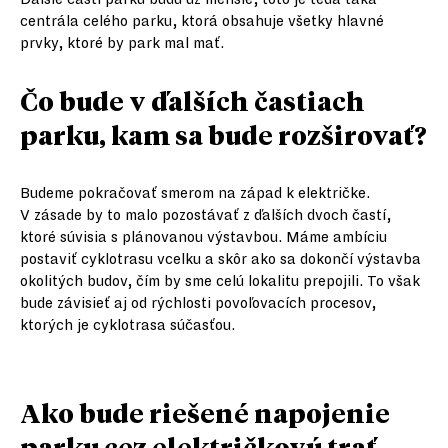
centrála celého parku, ktorá obsahuje všetky hlavné
prvky, ktoré by park mal mať.
Čo bude v ďalších častiach
parku, kam sa bude rozširovať?
Budeme pokračovať smerom na západ k električke.
V zásade by to malo pozostávať z ďalších dvoch častí,
ktoré súvisia s plánovanou výstavbou. Máme ambíciu
postaviť cyklotrasu vcelku a skôr ako sa dokončí výstavba
okolitých budov, čím by sme celú lokalitu prepojili. To však
bude závisieť aj od rýchlosti povoľovacích procesov,
ktorých je cyklotrasa súčasťou.
Ako bude riešené napojenie
parku cez električkovú trať,