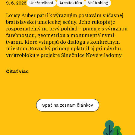
9. 6. 2026
Udržateľnosť
Architektúra
Vnútroblog
Lousy Auber patrí k výrazným postavám súčasnej
bratislavskej umeleckej scény. Jeho rukopis je
rozpoznateľný na prvý pohľad – pracuje s výraznou
farebnosťou, geometriou a monumentálnymi
tvarmi, ktoré vstupujú do dialógu s konkrétnym
miestom. Rovnaký princíp uplatnil aj pri návrhu
vnútrobloku v projekte Slnečnice Nové viladomy.
Čítať viac
Späť na zoznam článkov