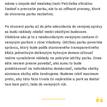
máme v úmysle dať mestskej časti Petržalka oficiálnu
žiadosť o prevzatie parku, ale to sú zdĺhavé procesy, ktoré
do otvorenia parku nezbehnú.
Po otvorení parku až do jeho odovzdania do verejnej správy
sa budú náklady zdieľať medzi okolitými budovami.
Obdobne ako je to s neodovzdanými verejnými cestami či
verejným parkom v zóne Viladomy. Údržbou parku poveríme
správcu, ktorý bude podľa stanoveného transparentného
kľúča jednotlivým dotknutým bytovým domom účtovať
reálne vynaložené náklady na pokrytie údržby parku. Dnes
ešte neviem presne povedať, akú sumu to bude
predstavovať na individuálnu domácnosť, nakoľko všetky
súvisiace služby ešte tendrujeme. Budeme robiť maximum
preto, aby táto fáza trvala čo najkratšie a park sa dostal
tam kam patrí, teda do verejných rúk.