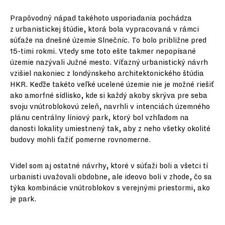
Prapôvodný nápad takéhoto usporiadania pochádza
z urbanistickej štúdie, ktorá bola vypracovaná v rámci
súťaže na dnešné územie Slnečníc. To bolo približne pred
15-timi rokmi. Vtedy sme toto ešte takmer nepopísané
územie nazývali Južné mesto. Víťazný urbanistický návrh
vzišiel nakoniec z londýnskeho architektonického štúdia
HKR. Keďže takéto veľké ucelené územie nie je možné riešiť
ako amorfné sídlisko, kde si každý akoby skrýva pre seba
svoju vnútroblokovú zeleň, navrhli v intenciách územného
plánu centrálny líniový park, ktorý bol vzhľadom na
danosti lokality umiestnený tak, aby z neho všetky okolité
budovy mohli ťažiť pomerne rovnomerne.
Videl som aj ostatné návrhy, ktoré v súťaži boli a všetci tí
urbanisti uvažovali obdobne, ale ideovo boli v zhode, čo sa
týka kombinácie vnútroblokov s verejnými priestormi, ako
je park.