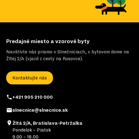
Predajné miesto a vzorové byty
Navštívte nás priamo v Slnečniciach, v bytovom dome na
Žltej 2/A (vjazd z cesty na Rusovce).
Kontaktujte nás
+421 905 210 000
slnecnice@slnecnice.sk
Žltá 2/A, Bratislava-Petržalka
Pondelok – Piatok
9.00 – 18.00