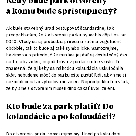
Kedy bude park otvorený
a komu bude sprístupnený?
Ak bude stavebný úrad postupovať štandardne, tak
predpokladám, že k otvoreniu parku by mohlo dôjsť na jar
2023. Vtedy sa aj prebúdza príroda a začína vegetačné
obdobie, tak to bude aj také symbolické. Samozrejme,
bavíme sa o prírode, čiže musíme jej dať aj dostatočný čas
na to, aby zeleň, najmä tráva v parku riadne vzišla. To
znamená, že aj keby sa náhodou kolaudácia uskutočnila
skôr, nebudeme môcť do parku ešte pustiť ľudí, aby sme si
nezničili čerstvo vybudovanú zeleň. Nepredpokladám však,
že by sme s otvorením museli dlho čakať kvôli zeleni.
Kto bude za park platiť? Do
kolaudácie a po kolaudácii?
Do otvorenia parku samozrejme my. Hneď po kolaudácii