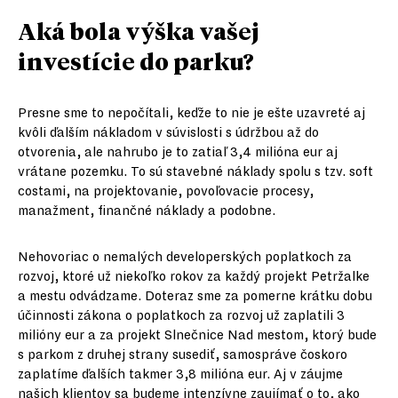
Aká bola výška vašej
investície do parku?
Presne sme to nepočítali, keďže to nie je ešte uzavreté aj
kvôli ďalším nákladom v súvislosti s údržbou až do
otvorenia, ale nahrubo je to zatiaľ 3,4 milióna eur aj
vrátane pozemku. To sú stavebné náklady spolu s tzv. soft
costami, na projektovanie, povoľovacie procesy,
manažment, finančné náklady a podobne.
Nehovoriac o nemalých developerských poplatkoch za
rozvoj, ktoré už niekoľko rokov za každý projekt Petržalke
a mestu odvádzame. Doteraz sme za pomerne krátku dobu
účinnosti zákona o poplatkoch za rozvoj už zaplatili 3
milióny eur a za projekt Slnečnice Nad mestom, ktorý bude
s parkom z druhej strany susediť, samospráve čoskoro
zaplatíme ďalších takmer 3,8 milióna eur. Aj v záujme
našich klientov sa budeme intenzívne zaujímať o to, ako