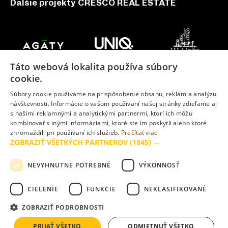
Ďalšie projekty CRESCO REAL ESTATE
Táto webová lokalita používa súbory
cookie.
Súbory cookie používame na prispôsobenie obsahu, reklám a analýzu
návštevnosti. Informácie o vašom používaní našej stránky zdieľame aj
s našimi reklamnými a analytickými partnermi, ktorí ich môžu
kombinovať s inými informáciami, ktoré ste im poskytli alebo ktoré
zhromaždili pri používaní ich služieb.
Prečítať viac
ZOBRAZIŤ VŠETKÝCH PARTNEROV
(1845) →
NEVYHNUTNE POTREBNÉ
VÝKONNOSŤ
CIELENIE
FUNKCIE
NEKLASIFIKOVANÉ
ZOBRAZIŤ PODROBNOSTI
Vizualizácie uverejnené na www.slnecnice.sk majú ilustračný
charakter a nemusia v plnom rozsahu zodpovedať skutočnosti.
PRIJAŤ VŠETKO
ODMIETNUŤ VŠETKO