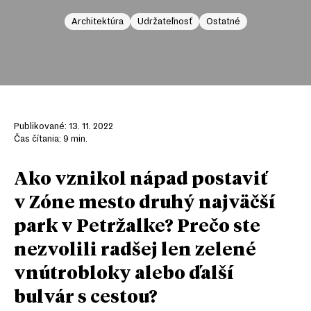
Architektúra
Udržateľnosť
Ostatné
Publikované:
13. 11. 2022
Čas čítania:
9
min.
Ako vznikol nápad postaviť
v Zóne mesto druhý najväčší
park v Petržalke? Prečo ste
nezvolili radšej len zelené
vnútrobloky alebo ďalší
bulvár s cestou?