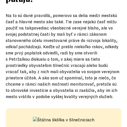
Na to sú dané pravidlá, pomerovo sa delia medzi mestskú
časť a hlavné mesto ako také. Tie zase nejakú časť môžu
použiť na takpovediac všeobecné verejné blaho, ale vo
svojej podstatnej časti by mali byť v rámci zákonom
stanoveného účelu investované práve do rozvoja lokality,
odkiaľ pochádzajú. Keďže už prešlo niekoľko rokov, odkedy
sme prvý poplatok odviedli, radi by sme otvorili
s Petržalkou diskusiu o tom, v akej miere sa tieto
prostriedky obyvateľom Slnečníc vracajú alebo budú
vracať tak, aby z nich mali obyvatelia vo svojom verejnom
priestore úžitok. A ako som už spomínal, toto je niečo, čo
chceme v rámci našich možnosti monitorovať, pretože sú
to obrovské investície a obyvatelia si zaslúžia, aby im ich
mesto vrátilo v podobe vyššej kvality verejných služieb.