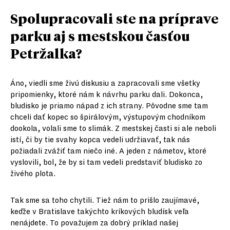
Spolupracovali ste na príprave
parku aj s mestskou časťou
Petržalka?
Áno, viedli sme živú diskusiu a zapracovali sme všetky
pripomienky, ktoré nám k návrhu parku dali. Dokonca,
bludisko je priamo nápad z ich strany. Pôvodne sme tam
chceli dať kopec so špirálovým, výstupovým chodníkom
dookola, volali sme to slimák. Z mestskej časti si ale neboli
istí, či by tie svahy kopca vedeli udržiavať, tak nás
požiadali zvážiť tam niečo iné. A jeden z námetov, ktoré
vyslovili, bol, že by si tam vedeli predstaviť bludisko zo
živého plota.
Tak sme sa toho chytili. Tiež nám to prišlo zaujímavé,
keďže v Bratislave takýchto kríkových bludísk veľa
nenájdete. To považujem za dobrý príklad našej