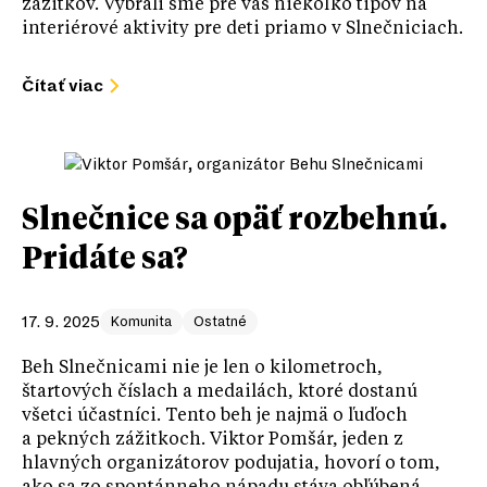
zážitkov. Vybrali sme pre vás niekoľko tipov na
interiérové aktivity pre deti priamo v Slnečniciach.
Čítať viac
Slnečnice sa opäť rozbehnú.
Pridáte sa?
17. 9. 2025
Komunita
Ostatné
Beh Slnečnicami nie je len o kilometroch,
štartových číslach a medailách, ktoré dostanú
všetci účastníci. Tento beh je najmä o ľuďoch
a pekných zážitkoch. Viktor Pomšár, jeden z
hlavných organizátorov podujatia, hovorí o tom,