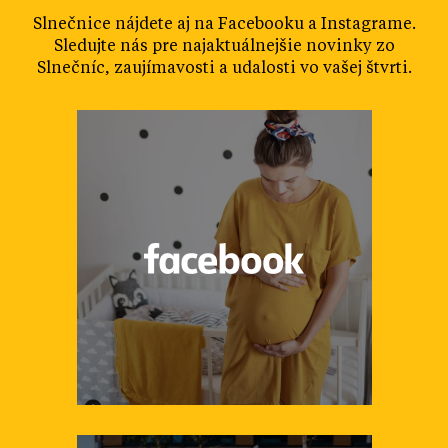
Slnečnice nájdete aj na Facebooku a Instagrame.
Sledujte nás pre najaktuálnejšie novinky zo
Slnečníc, zaujímavosti a udalosti vo vašej štvrti.