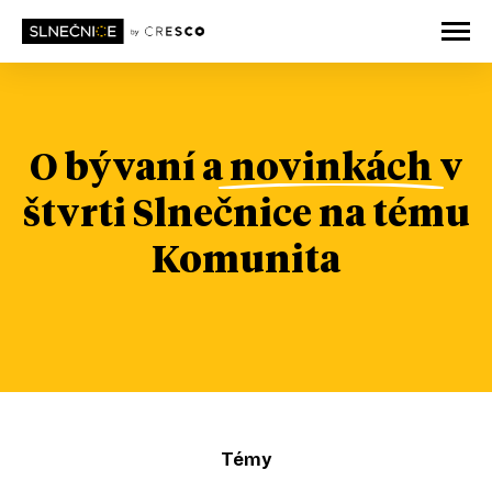
O bývaní
a
novinkách
v
štvrti Slnečnice na tému
Komunita
Témy