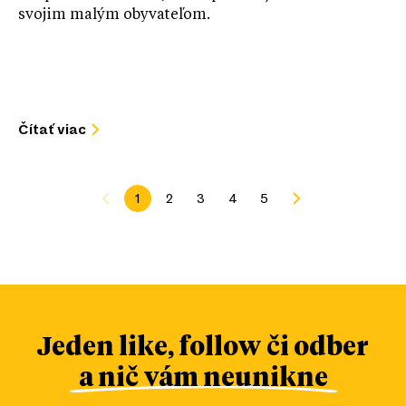
svojim malým obyvateľom.
Čítať viac
1
2
3
4
5
Jeden like, follow či odber
a nič vám neunikne