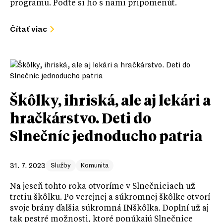
programu. Poďte si ho s nami pripomenúť.
Čítať viac
Škôlky, ihriská, ale aj lekári a
hračkárstvo. Deti do
Slnečníc jednoducho patria
31. 7. 2023
Služby
Komunita
Na jeseň tohto roka otvoríme v Slnečniciach už
tretiu škôlku. Po verejnej a súkromnej škôlke otvorí
svoje brány ďalšia súkromná INškôlka. Doplní už aj
tak pestré možnosti, ktoré ponúkajú Slnečnice