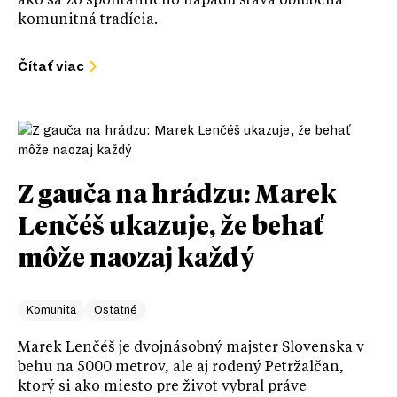
ako sa zo spontánneho nápadu stáva obľúbená
komunitná tradícia.
Čítať viac
Z gauča na hrádzu: Marek
Lenčéš ukazuje, že behať
môže naozaj každý
Komunita
Ostatné
Marek Lenčéš je dvojnásobný majster Slovenska v
behu na 5000 metrov, ale aj rodený Petržalčan,
ktorý si ako miesto pre život vybral práve