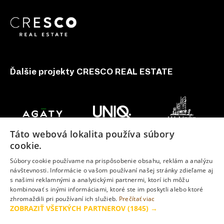
Ďalšie projekty CRESCO REAL ESTATE
Táto webová lokalita používa súbory
cookie.
Súbory cookie používame na prispôsobenie obsahu, reklám a analýzu
návštevnosti. Informácie o vašom používaní našej stránky zdieľame aj
s našimi reklamnými a analytickými partnermi, ktorí ich môžu
kombinovať s inými informáciami, ktoré ste im poskytli alebo ktoré
zhromaždili pri používaní ich služieb.
Prečítať viac
ZOBRAZIŤ VŠETKÝCH PARTNEROV
(1845) →