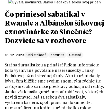
Čo priniesol sabatikal v
Rwande a Albánsku šikovnej
exnovinárke zo Slnečníc?
Dozviete sa v rozhovore
13. 12. 2023
Udržateľnosť
Komunita
Ostatné
Stať sa žurnalistkou a prinášať ľuďom informácie
bolo vysnívané povolanie našej susedky Janky
Fedákovej už od strednej školy. Ako to už niekedy
býva, čím bližšie sme svojim snom, tým rýchlejšie
zisťujeme, ako sa naše predstavy odlišujú od reality.
Janka však našla guráž prestať robiť veci, v ktorých
nevidí zmysel. Má za sebou dva sabatikaly,
vydarenú kariéru, spoluprácu na dokumente,
napísanú firemnú knihu a už niekoľko rokov