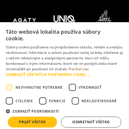
Táto webová lokalita používa súbory
cookie.
Súbory cookie používame na prispôsobenie obsahu, reklám a analýzu
návštevnosti. Informácie o vašom používaní našej stránky zdieľame aj
s našimi reklamnými a analytickými partnermi, ktorí ich môžu
kombinovať s inými informáciami, ktoré ste im poskytli alebo ktoré
zhromaždili pri používaní ich služieb.
Prečítať viac
ZOBRAZIŤ VŠETKÝCH PARTNEROV
(1845) →
NEVYHNUTNE POTREBNÉ
VÝKONNOSŤ
CIELENIE
FUNKCIE
NEKLASIFIKOVANÉ
ZOBRAZIŤ PODROBNOSTI
Vizualizácie uverejnené na www.slnecnice.sk majú ilustračný
charakter a nemusia v plnom rozsahu zodpovedať skutočnosti.
PRIJAŤ VŠETKO
ODMIETNUŤ VŠETKO