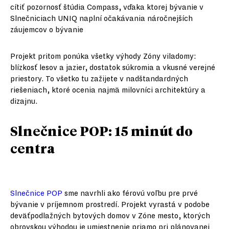
cítiť pozornosť štúdia Compass, vďaka ktorej bývanie v
Slnečniciach UNIQ naplní očakávania náročnejších
záujemcov o bývanie
Projekt pritom ponúka všetky výhody Zóny viladomy:
blízkosť lesov a jazier, dostatok súkromia a vkusné verejné
priestory. To všetko tu zažijete v nadštandardných
riešeniach, ktoré ocenia najmä milovníci architektúry a
dizajnu.
Slnečnice POP: 15 minút do
centra
Slnečnice POP
sme navrhli ako férovú voľbu pre prvé
bývanie v príjemnom prostredí. Projekt vyrastá v podobe
deväťpodlažných bytových domov v Zóne mesto, ktorých
obrovskou výhodou je umiestnenie priamo pri plánovanej