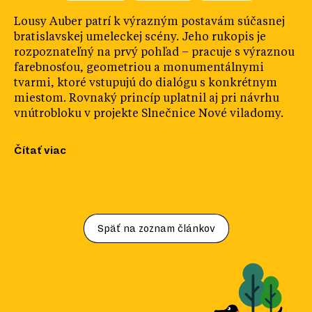
Lousy Auber patrí k výrazným postavám súčasnej
bratislavskej umeleckej scény. Jeho rukopis je
rozpoznateľný na prvý pohľad – pracuje s výraznou
farebnosťou, geometriou a monumentálnymi
tvarmi, ktoré vstupujú do dialógu s konkrétnym
miestom. Rovnaký princíp uplatnil aj pri návrhu
vnútrobloku v projekte Slnečnice Nové viladomy.
Čítať viac
Späť na zoznam článkov