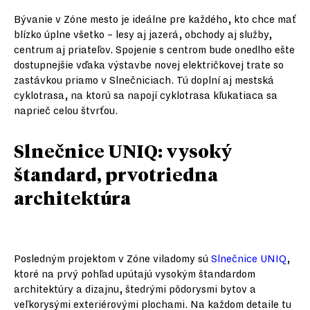
Bývanie v Zóne mesto je ideálne pre každého, kto chce mať
blízko úplne všetko – lesy aj jazerá, obchody aj služby,
centrum aj priateľov. Spojenie s centrom bude onedlho ešte
dostupnejšie vďaka výstavbe novej električkovej trate so
zastávkou priamo v Slnečniciach. Tú doplní aj mestská
cyklotrasa, na ktorú sa napojí cyklotrasa kľukatiaca sa
naprieč celou štvrťou.
Slnečnice UNIQ: vysoký
štandard, prvotriedna
architektúra
Posledným projektom v Zóne viladomy sú
Slnečnice UNIQ
,
ktoré na prvý pohľad upútajú vysokým štandardom
architektúry a dizajnu, štedrými pôdorysmi bytov a
veľkorysými exteriérovými plochami. Na každom detaile tu