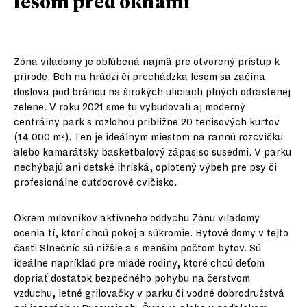
lesom pred oknami
Zóna viladomy je obľúbená najmä pre otvorený prístup k
prírode. Beh na hrádzi či prechádzka lesom sa začína
doslova pod bránou na širokých uliciach plných odrastenej
zelene. V roku 2021 sme tu vybudovali aj moderný
centrálny park s rozlohou približne 20 tenisových kurtov
(14 000 m²). Ten je ideálnym miestom na rannú rozcvičku
alebo kamarátsky basketbalový zápas so susedmi. V parku
nechýbajú ani detské ihriská, oplotený výbeh pre psy či
profesionálne outdoorové cvičisko.
Okrem milovníkov aktívneho oddychu Zónu viladomy
ocenia tí, ktorí chcú pokoj a súkromie. Bytové domy v tejto
časti Slnečníc sú nižšie a s menším počtom bytov. Sú
ideálne napríklad pre mladé rodiny, ktoré chcú deťom
dopriať dostatok bezpečného pohybu na čerstvom
vzduchu, letné grilovačky v parku či vodné dobrodružstvá