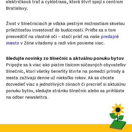
električková trať a cyklotrasa, ktorá štvrť spojí s centrom
Bratislavy.
Život v Slnečniciach je vďaka pestrým možnostiam skvelou
príležitosťou investovať do budúcnosti. Príďte sa o tom
presvedčiť na vlastné oči – stačí prísť na naše
predajné
miesto
v Zóne viladomy a radi vám povieme viac.
Sledujte novinky zo Slnečníc a aktuálnu ponuku bytov
Pripojte sa k viac ako piatim tisícom súčasných obyvateľov
Slnečníc, ktorí všetky benefity štvrte na pomedzí prírody a
mesta zažívajú denne už niekoľko rokov. Ak sa chcete
dozvedieť viac o jednotlivých zónach či prezrieť si aktuálnu
ponuku bytov, sledujte stránku Slnečníc alebo sa prihláste
na odber newslettra.