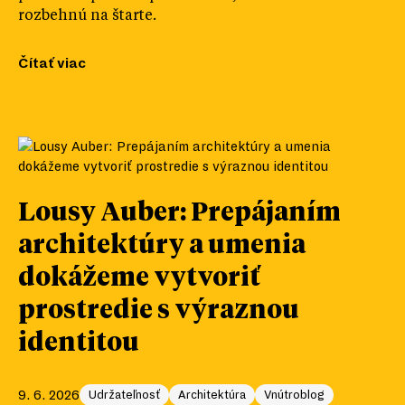
rozbehnú na štarte.
Čítať viac
Lousy Auber: Prepájaním
architektúry a umenia
dokážeme vytvoriť
prostredie s výraznou
identitou
9. 6. 2026
Udržateľnosť
Architektúra
Vnútroblog