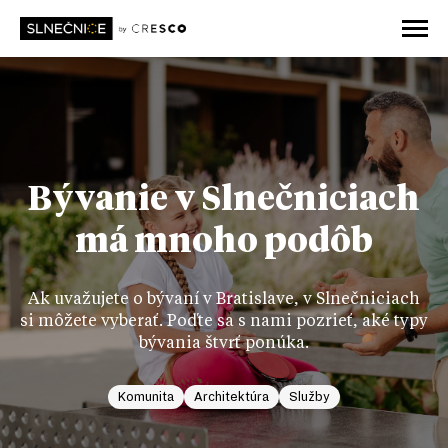
Bývanie v Slnečniciach
má mnoho podôb
Ak uvažujete o bývaní v Bratislave, v Slnečniciach
si môžete vyberať. Poďte sa s nami pozrieť, aké typy
bývania štvrť ponúka.
Komunita
Architektúra
Služby