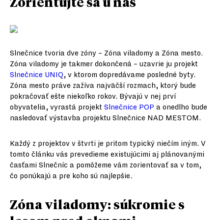
Zorientujte sa u nás
Slnečnice tvoria dve zóny – Zóna viladomy a Zóna mesto.
Zóna viladomy je takmer dokončená – uzavrie ju projekt
Slnečnice UNIQ
, v ktorom dopredávame posledné byty.
Zóna mesto práve zažíva najväčší rozmach, ktorý bude
pokračovať ešte niekoľko rokov. Bývajú v nej prví
obyvatelia, vyrastá projekt
Slnečnice POP
a onedlho bude
nasledovať výstavba projektu Slnečnice NAD MESTOM.
Každý z projektov v štvrti je pritom typický niečím iným. V
tomto článku vás prevedieme existujúcimi aj plánovanými
časťami Slnečníc a pomôžeme vám zorientovať sa v tom,
čo ponúkajú a pre koho sú najlepšie.
Zóna viladomy: súkromie s