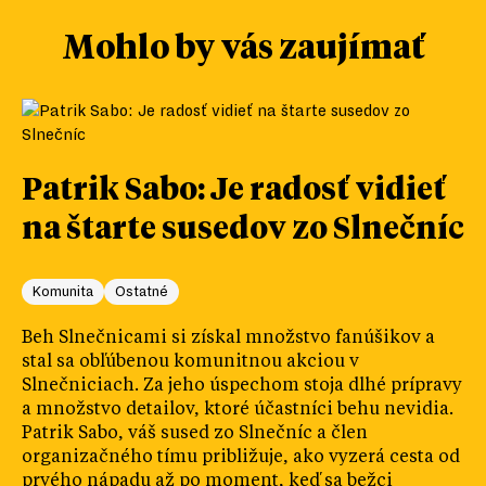
Mohlo by vás zaujímať
Patrik Sabo: Je radosť vidieť
na štarte susedov zo Slnečníc
Komunita
Ostatné
Beh Slnečnicami si získal množstvo fanúšikov a
stal sa obľúbenou komunitnou akciou v
Slnečniciach. Za jeho úspechom stoja dlhé prípravy
a množstvo detailov, ktoré účastníci behu nevidia.
Patrik Sabo, váš sused zo Slnečníc a člen
organizačného tímu približuje, ako vyzerá cesta od
prvého nápadu až po moment, keď sa bežci