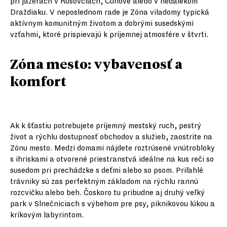
pri jazerách v Rusovciach, Čunove alebo v neďalekom
Draždiaku. V neposlednom rade je Zóna viladomy typická
aktívnym komunitným životom a dobrými susedskými
vzťahmi, ktoré prispievajú k príjemnej atmosfére v štvrti.
Zóna mesto: vybavenosť a
komfort
Ak k šťastiu potrebujete príjemný mestský ruch, pestrý
život a rýchlu dostupnosť obchodov a služieb, zaostrite na
Zónu mesto. Medzi domami nájdete roztrúsené vnútrobloky
s ihriskami a otvorené priestranstvá ideálne na kus reči so
susedom pri prechádzke s deťmi alebo so psom. Priľahlé
trávniky sú zas perfektným základom na rýchlu rannú
rozcvičku alebo beh. Čoskoro tu pribudne aj druhý veľký
park v Slnečniciach s výbehom pre psy, piknikovou lúkou a
kríkovým labyrintom.