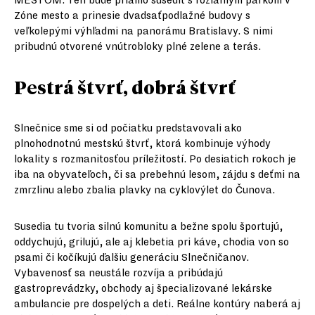
MESTOM. Ten bude priamo susediť s rozľahlým parkom v
Zóne mesto a prinesie dvadsaťpodlažné budovy s
veľkolepými výhľadmi na panorámu Bratislavy. S nimi
pribudnú otvorené vnútrobloky plné zelene a terás.
Pestrá štvrť, dobrá štvrť
Slnečnice sme si od počiatku predstavovali ako
plnohodnotnú mestskú štvrť, ktorá kombinuje výhody
lokality s rozmanitosťou príležitostí. Po desiatich rokoch je
iba na obyvateľoch, či sa prebehnú lesom, zájdu s deťmi na
zmrzlinu alebo zbalia plavky na cyklovýlet do Čunova.
Susedia tu tvoria silnú komunitu a bežne spolu športujú,
oddychujú, grilujú, ale aj klebetia pri káve, chodia von so
psami či kočíkujú ďalšiu generáciu Slnečničanov.
Vybavenosť sa neustále rozvíja a pribúdajú
gastroprevádzky, obchody aj špecializované lekárske
ambulancie pre dospelých a deti. Reálne kontúry naberá aj