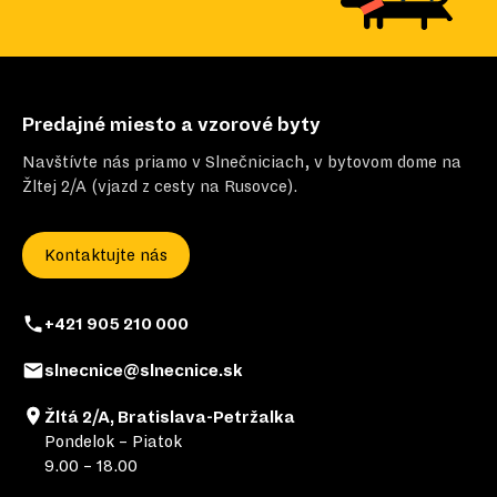
Predajné miesto a vzorové byty
Navštívte nás priamo v Slnečniciach, v bytovom dome na
Žltej 2/A (vjazd z cesty na Rusovce).
Kontaktujte nás
+421 905 210 000
slnecnice@slnecnice.sk
Žltá 2/A, Bratislava-Petržalka
Pondelok – Piatok
9.00 – 18.00