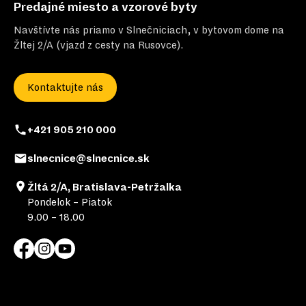
Predajné miesto a vzorové byty
Navštívte nás priamo v Slnečniciach, v bytovom dome na
Žltej 2/A (vjazd z cesty na Rusovce).
Kontaktujte nás
+421 905 210 000
slnecnice@slnecnice.sk
Žltá 2/A, Bratislava-Petržalka
Pondelok – Piatok
9.00 – 18.00