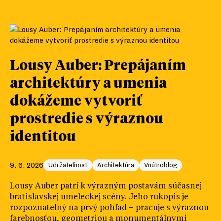
Lousy Auber: Prepájaním
architektúry a umenia
dokážeme vytvoriť
prostredie s výraznou
identitou
9. 6. 2026
Udržateľnosť
Architektúra
Vnútroblog
Lousy Auber patrí k výrazným postavám súčasnej
bratislavskej umeleckej scény. Jeho rukopis je
rozpoznateľný na prvý pohľad – pracuje s výraznou
farebnosťou, geometriou a monumentálnymi