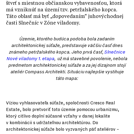
štvrť s miestnou občianskou vybavenosťou, ktorá
má vzniknúť na území tzv. petržalského kopca.
Táto oblasť má byť „dopovedaním“ juhovýchodnej
časti Slnečníc v Zóne viladomy.
Územie, ktorého budúca podoba bola zadaním
architektonickej súťaže, predstavuje väčšiu časť dnes
známeho petržalského kopca. Jeho prvá časť,
Slnečnice
Nové viladomy 1. etapa
, už má stavebné povolenie, nebola
predmetom architektonickej súťaže a za jej dizajnom stojí
ateliér Compass Architekti. Situáciu najlepšie vystihuje
táto mapa:
Víziou vyhlasovateľa súťaže, spoločnosti Cresco Real
Estate, bolo pretvoriť toto územie pomocou urbanizmu,
ktorý citlivo doplní súčasné vzťahy v danej lokalite
v kombinácii s udržateľnou architektúrou. Do
architektonickej súťaže bolo vyzvaných päť ateliérov –