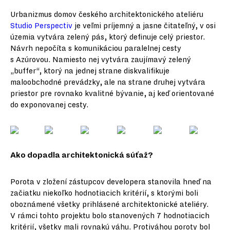
Urbanizmus domov českého architektonického ateliéru
Studio Perspectiv
je veľmi príjemný a jasne čitateľný, v osi
územia vytvára zelený pás, ktorý definuje celý priestor.
Návrh nepočíta s komunikáciou paralelnej cesty
s Azúrovou. Namiesto nej vytvára zaujímavý zelený
„buffer“, ktorý na jednej strane diskvalifikuje
maloobchodné prevádzky, ale na strane druhej vytvára
priestor pre rovnako kvalitné bývanie, aj keď orientované
do exponovanej cesty.
Ako dopadla architektonická súťaž?
Porota v zložení zástupcov developera stanovila hneď na
začiatku niekoľko hodnotiacich kritérií, s ktorými boli
oboznámené všetky prihlásené architektonické ateliéry.
V rámci tohto projektu bolo stanovených 7 hodnotiacich
kritérií, všetky mali rovnakú váhu. Protiváhou poroty bol