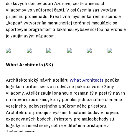
doskových domov popri Azúrovej ceste a menších
viladomov vo vnútornej časti. V osi územia zas vytvára
príjemnú promenádu. Kreatívna myšlienka reminiscencie
„kopca“ vytvorením mohutnejšej terénnej modulácie so
športovým programom a lokálnou vybavenosťou na vrchole
je zaujímavým nápadom.
What Architects
(SK)
Architektonický návrh ateliéru
What Architects
ponúka
logické a pritom svieže a odvážne pokračovanie Zóny
viladomy. Ateliér zaujal snahou o rozmanitý a pestrý návrh
na úrovni urbanizmu, ktorý ponúka jednoznačné členenie
verejného, poloverejného a súkromného priestoru.
Architektúra pracuje s vyššími hmotami budov v najviac
exponovaných bodoch. Priestory pre maloobchody sú
logicky rozmiestnené, dobre viditeľné a prístupné z