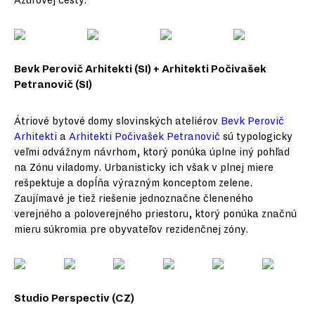
Azúrovej cesty.
Bevk Perovič Arhitekti (SI) + Arhitekti Počivašek
Petranovič (SI)
Átriové bytové domy slovinských ateliérov
Bevk Perovič
Arhitekti
a
Arhitekti Počivašek Petranovič
sú typologicky
veľmi odvážnym návrhom, ktorý ponúka úplne iný pohľad
na Zónu viladomy. Urbanisticky ich však v plnej miere
rešpektuje a dopĺňa výrazným konceptom zelene.
Zaujímavé je tiež riešenie jednoznačne členeného
verejného a poloverejného priestoru, ktorý ponúka značnú
mieru súkromia pre obyvateľov rezidenčnej zóny.
Studio Perspectiv (CZ)