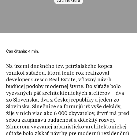
Architektúra
Čas čítania:
4
min.
Na území dnešného tzv. petržalského kopca
vznikol súťažou, ktorú tento rok realizoval
developer Cresco Real Estate, víťazný návrh
budúcej podoby modernej štvrte. Do súťaže bolo
vyzvaných päť architektonických ateliérov – dva
zo Slovenska, dva z Českej republiky a jeden zo
Slovinska. Slnečnice sa formujú už vyše dekády,
žije v nich viac ako 6 000 obyvateľov, štvrť má pred
sebou zaujímavú budúcnosť a dôležitý rozvoj.
Zámerom vyzvanej urbanisticko-architektonickej
súťaže bolo získať návrhy pre modernú rezidenčnú