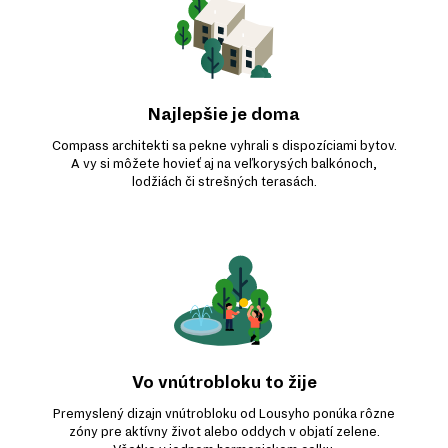
Najlepšie je doma
Compass architekti sa pekne vyhrali s dispozíciami bytov.
A vy si môžete hovieť aj na veľkorysých balkónoch,
lodžiách či strešných terasách.
Vo vnútrobloku to žije
Premyslený dizajn vnútrobloku od Lousyho ponúka rôzne
zóny pre aktívny život alebo oddych v objatí zelene.