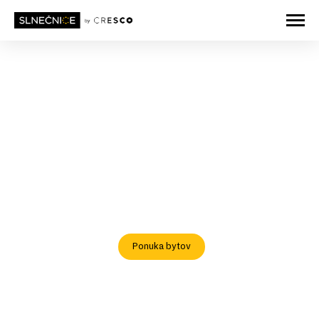
Stredobod komunity
Vŕbový altánok, fontána s pódiom či komunitné námestie.
V dizajnovom vnútrobloku od Lousyho Aubera si určite
nájdete svoje obľúbené zákutie.
Ponuka bytov