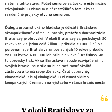
riešenie tohto stavu. Počet seniorov sa čoskoro ešte možno
zdvojnásobí. Budeme musieť rozmýšľať o tom, ako sa
rezidenčné projekty otvoria seniorom.
Ďalej, z urbanistického hľadiska je dôležité Bratislavu
skompaktňovať v rámci jej hraníc, pretože suburbanizácia
Bratislavy je obrovská. V okolí Bratislavy za posledných 20
rokov vznikla jedna celá Žilina – pribudlo 79 000 ľudí. Na
porovnanie, v Bratislave za posledných 10 rokov pribudlo
23 000 bytov. A 60 000 ich pribudlo v okolí Bratislavy. Je
to obrovský tlak. Ak sa Bratislava nebude rozvíjať v rámci
svojich hraníc, neustále sa bude rozširovať okolitá
zástavba a to má svoje dôsledky. Či už dopravné,
ekonomické, ale aj ekologické. Budúcnosť vidím v
kompaktných územiach na výstavbu v rámci hraníc mesta.
„V okolí Bratislavy za