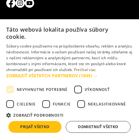
Táto webová lokalita používa súbory
cookie.
Developer
Súbory cookie používame na prispôsobenie obsahu, reklám a analýzu
CRESCO REAL ESTATE
je najväčším slovenským
návštevnosti. Informácie o vašom používaní našej stránky zdieľame aj
rezidenčným developerom. Od roku 1992 sme zrealizovali
s našimi reklamnými a analytickými partnermi, ktorí ich môžu
množstvo úspešných developerských projektov a podpísali
kombinovať s inými informáciami, ktoré ste im poskytli alebo ktoré
sme sa pod odvážne investície, ktoré menia tvár Bratislavy
zhromaždili pri používaní ich služieb.
Prečítať viac
a spoluvytvárajú nové, vyššie štandardy pre svojich
ZOBRAZIŤ VŠETKÝCH PARTNEROV
(1845) →
užívateľov.
NEVYHNUTNE POTREBNÉ
VÝKONNOSŤ
CIELENIE
FUNKCIE
NEKLASIFIKOVANÉ
ZOBRAZIŤ PODROBNOSTI
PRIJAŤ VŠETKO
ODMIETNUŤ VŠETKO
Ďalšie projekty CRESCO REAL ESTATE