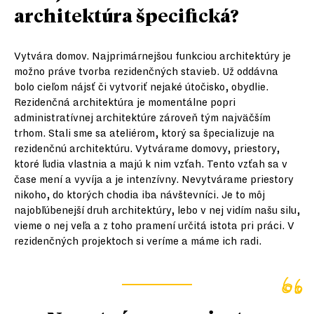
architektúra špecifická?
Vytvára domov. Najprimárnejšou funkciou architektúry je
možno práve tvorba rezidenčných stavieb. Už oddávna
bolo cieľom nájsť či vytvoriť nejaké útočisko, obydlie.
Rezidenčná architektúra je momentálne popri
administratívnej architektúre zároveň tým najväčším
trhom. Stali sme sa ateliérom, ktorý sa špecializuje na
rezidenčnú architektúru. Vytvárame domovy, priestory,
ktoré ľudia vlastnia a majú k nim vzťah. Tento vzťah sa v
čase mení a vyvíja a je intenzívny. Nevytvárame priestory
nikoho, do ktorých chodia iba návštevníci. Je to môj
najobľúbenejší druh architektúry, lebo v nej vidím našu silu,
vieme o nej veľa a z toho pramení určitá istota pri práci. V
rezidenčných projektoch si veríme a máme ich radi.