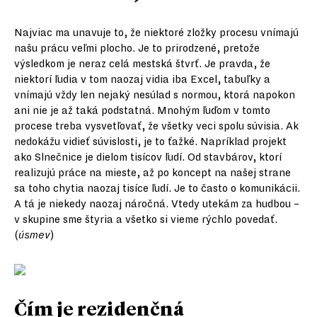
Najviac ma unavuje to, že niektoré zložky procesu vnímajú
našu prácu veľmi plocho. Je to prirodzené, pretože
výsledkom je neraz celá mestská štvrť. Je pravda, že
niektorí ľudia v tom naozaj vidia iba Excel, tabuľky a
vnímajú vždy len nejaký nesúlad s normou, ktorá napokon
ani nie je až taká podstatná. Mnohým ľuďom v tomto
procese treba vysvetľovať, že všetky veci spolu súvisia. Ak
nedokážu vidieť súvislosti, je to ťažké. Napríklad projekt
ako Slnečnice je dielom tisícov ľudí. Od stavbárov, ktorí
realizujú práce na mieste, až po koncept na našej strane
sa toho chytia naozaj tisíce ľudí. Je to často o komunikácii.
A tá je niekedy naozaj náročná. Vtedy utekám za hudbou –
v skupine sme štyria a všetko si vieme rýchlo povedať.
(
úsmev
)
Čím je rezidenčná