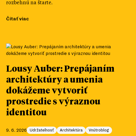
rozbehnú na štarte.
Čítať viac
Lousy Auber: Prepájaním
architektúry a umenia
dokážeme vytvoriť
prostredie s výraznou
identitou
9. 6. 2026
Udržateľnosť
Architektúra
Vnútroblog