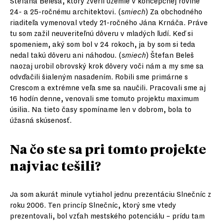
Štefana Beleša, ktorý zveril územie v koncepčnej rovine
24- a 25-ročnému architektovi. (
smiech
) Za obchodného
riaditeľa vymenoval vtedy 21-ročného Jána Krnáča. Práve
tu som zažil neuveriteľnú dôveru v mladých ľudí. Keď si
spomeniem, aký som bol v 24 rokoch, ja by som si teda
nedal takú dôveru ani náhodou. (
smiech
) Štefan Beleš
naozaj urobil obrovský krok dôvery voči nám a my sme sa
odvďačili šialeným nasadením. Robili sme primárne s
Crescom a extrémne veľa sme sa naučili. Pracovali sme aj
16 hodín denne, venovali sme tomuto projektu maximum
úsilia. Na tieto časy spomíname len v dobrom, bola to
úžasná skúsenosť.
Na čo ste sa pri tomto projekte
najviac tešili?
Ja som akurát minule vytiahol jednu prezentáciu Slnečníc z
roku 2006. Ten princíp Slnečníc, ktorý sme vtedy
prezentovali, bol vzťah mestského potenciálu – prídu tam