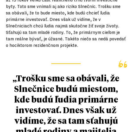
až 15 rokov veľkú časť realitného trhu tvorili investičné
byty. Toto sme vnímali aj ako riziko Slnečníc. Trošku sme
sa obávali, že to bude miesto, kde budú chcieť ľudia
primárne investovať. Dnes však už vidíme, že v
Slnečniciach chcú ľudia najmä skutočne žiť svoje životy.
Sťahujú sa tam mladé rodiny. To, že primárnym cieľom je
tam reálne bývať, je úžasné. Takéto niečo sa nedá povedať
o hociktorom rezidenčnom projekte.
„Trošku sme sa obávali, že
Slnečnice budú miestom,
kde budú ľudia primárne
investovať. Dnes však už
vidíme, že sa tam sťahujú
mladé rodiny a majitelia