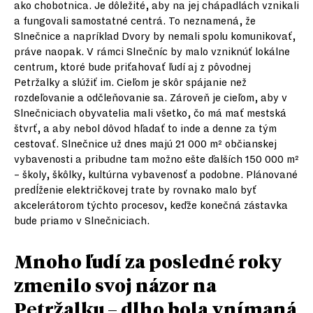
ako chobotnica. Je dôležité, aby na jej chápadlách vznikali
a fungovali samostatné centrá. To neznamená, že
Slnečnice a napríklad Dvory by nemali spolu komunikovať,
práve naopak. V rámci Slnečníc by malo vzniknúť lokálne
centrum, ktoré bude priťahovať ľudí aj z pôvodnej
Petržalky a slúžiť im. Cieľom je skôr spájanie než
rozdeľovanie a odčleňovanie sa. Zároveň je cieľom, aby v
Slnečniciach obyvatelia mali všetko, čo má mať mestská
štvrť, a aby nebol dôvod hľadať to inde a denne za tým
cestovať. Slnečnice už dnes majú 21 000 m² občianskej
vybavenosti a pribudne tam možno ešte ďalších 150 000 m²
– školy, škôlky, kultúrna vybavenosť a podobne. Plánované
predĺženie električkovej trate by rovnako malo byť
akcelerátorom týchto procesov, keďže konečná zástavka
bude priamo v Slnečniciach.
Mnoho ľudí za posledné roky
zmenilo svoj názor na
Petržalku – dlho bola vnímaná