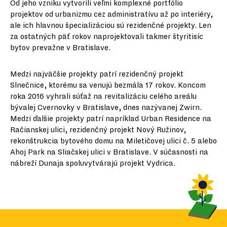
Od jeho vzniku vytvorili veľmi komplexné portfólio
projektov od urbanizmu cez administratívu až po interiéry,
ale ich hlavnou špecializáciou sú rezidenčné projekty. Len
za ostatných päť rokov naprojektovali takmer štyritisíc
bytov prevažne v Bratislave.
Medzi najväčšie projekty patrí rezidenčný projekt
Slnečnice, ktorému sa venujú bezmála 17 rokov. Koncom
roka 2016 vyhrali súťaž na revitalizáciu celého areálu
bývalej Cvernovky v Bratislave, dnes nazývanej Zwirn.
Medzi ďalšie projekty patrí napríklad Urban Residence na
Račianskej ulici, rezidenčný projekt Nový Ružinov,
rekonštrukcia bytového domu na Miletičovej ulici č. 5 alebo
Ahoj Park na Sliačskej ulici v Bratislave. V súčasnosti na
nábreží Dunaja spoluvytvárajú projekt Vydrica.