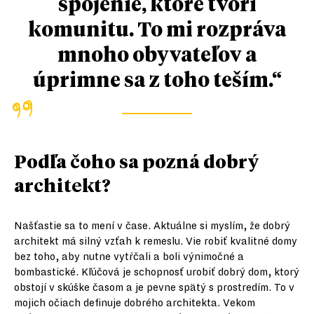
spojenie, ktoré tvorí
komunitu. To mi rozpráva
mnoho obyvateľov a
úprimne sa z toho teším.“
Podľa čoho sa pozná dobrý
architekt?
Našťastie sa to mení v čase. Aktuálne si myslím, že dobrý
architekt má silný vzťah k remeslu. Vie robiť kvalitné domy
bez toho, aby nutne vytŕčali a boli výnimočné a
bombastické. Kľúčová je schopnosť urobiť dobrý dom, ktorý
obstojí v skúške časom a je pevne spätý s prostredím. To v
mojich očiach definuje dobrého architekta. Vekom