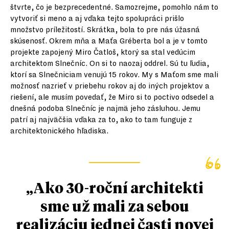
štvrte, čo je bezprecedentné. Samozrejme, pomohlo nám to
vytvoriť si meno a aj vďaka tejto spolupráci prišlo
množstvo príležitostí. Skrátka, bola to pre nás úžasná
skúsenosť. Okrem mňa a Maťa Gréberta bol a je v tomto
projekte zapojený Miro Čatloš, ktorý sa stal vedúcim
architektom Slnečníc. On si to naozaj oddrel. Sú tu ľudia,
ktorí sa Slnečniciam venujú 15 rokov. My s Maťom sme mali
možnosť nazrieť v priebehu rokov aj do iných projektov a
riešení, ale musím povedať, že Miro si to poctivo odsedel a
dnešná podoba Slnečníc je najmä jeho zásluhou. Jemu
patrí aj najväčšia vďaka za to, ako to tam funguje z
architektonického hľadiska.
„Ako 30-roční architekti
sme už mali za sebou
realizáciu jednej časti novej