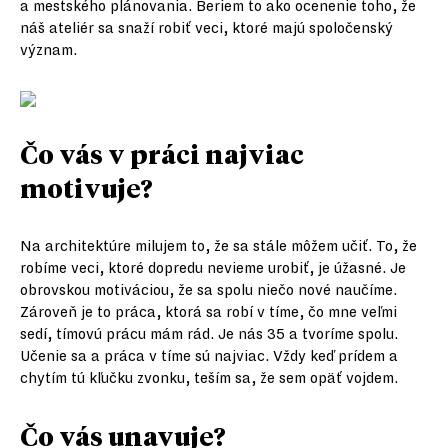
a mestského plánovania. Beriem to ako ocenenie toho, že
náš ateliér sa snaží robiť veci, ktoré majú spoločenský
význam.
Čo vás v práci najviac
motivuje?
Na architektúre milujem to, že sa stále môžem učiť. To, že
robíme veci, ktoré dopredu nevieme urobiť, je úžasné. Je
obrovskou motiváciou, že sa spolu niečo nové naučíme.
Zároveň je to práca, ktorá sa robí v tíme, čo mne veľmi
sedí, tímovú prácu mám rád. Je nás 35 a tvoríme spolu.
Učenie sa a práca v tíme sú najviac. Vždy keď prídem a
chytím tú kľučku zvonku, teším sa, že sem opäť vojdem.
Čo vás unavuje?