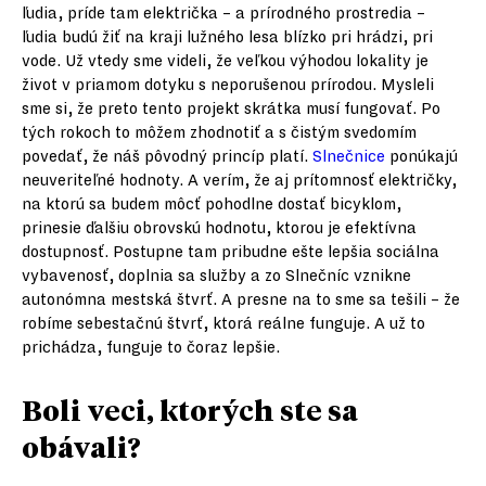
ľudia, príde tam električka – a prírodného prostredia –
ľudia budú žiť na kraji lužného lesa blízko pri hrádzi, pri
vode. Už vtedy sme videli, že veľkou výhodou lokality je
život v priamom dotyku s neporušenou prírodou. Mysleli
sme si, že preto tento projekt skrátka musí fungovať. Po
tých rokoch to môžem zhodnotiť a s čistým svedomím
povedať, že náš pôvodný princíp platí.
Slnečnice
ponúkajú
neuveriteľné hodnoty. A verím, že aj prítomnosť električky,
na ktorú sa budem môcť pohodlne dostať bicyklom,
prinesie ďalšiu obrovskú hodnotu, ktorou je efektívna
dostupnosť. Postupne tam pribudne ešte lepšia sociálna
vybavenosť, doplnia sa služby a zo Slnečníc vznikne
autonómna mestská štvrť. A presne na to sme sa tešili – že
robíme sebestačnú štvrť, ktorá reálne funguje. A už to
prichádza, funguje to čoraz lepšie.
Boli veci, ktorých ste sa
obávali?