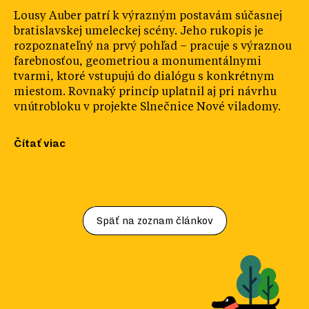
Lousy Auber patrí k výrazným postavám súčasnej
bratislavskej umeleckej scény. Jeho rukopis je
rozpoznateľný na prvý pohľad – pracuje s výraznou
farebnosťou, geometriou a monumentálnymi
tvarmi, ktoré vstupujú do dialógu s konkrétnym
miestom. Rovnaký princíp uplatnil aj pri návrhu
vnútrobloku v projekte Slnečnice Nové viladomy.
Čítať viac
Späť na zoznam článkov