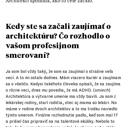
Architekti spomína, ako to celé začalo.
Kedy ste sa začali zaujímať o
architektúru? Čo rozhodlo o
vašom profesijnom
smerovaní?
Ja som bol vždy taký, že som sa zaujímal o strašne veľa
vecí. A to mi ostalo dodnes. Mám viacero kariér a zaujímam
sa o všeličo. Kedysi takéhoto človeka opísali, že sa zaujíma
o rôzne veci, dnes mu povedia, že má ADHD. (
smiech
)
Architektúra a výtvarné umenie ma vždy bavili. Ja som z
lekárskej rodiny, starí rodičia, otec aj mama sú lekári. No
máme v rodine dvoch architektov a to ma trošku naviedlo
týmto smerom. Finálne rozhodnutie padlo, keď som mal 17
a prišiel čas pripraviť sa na talentové skúšky. Nebolo to