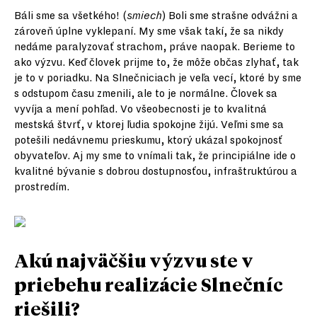
Báli sme sa všetkého! (
smiech
) Boli sme strašne odvážni a
zároveň úplne vyklepaní. My sme však takí, že sa nikdy
nedáme paralyzovať strachom, práve naopak. Berieme to
ako výzvu. Keď človek prijme to, že môže občas zlyhať, tak
je to v poriadku. Na Slnečniciach je veľa vecí, ktoré by sme
s odstupom času zmenili, ale to je normálne. Človek sa
vyvíja a mení pohľad. Vo všeobecnosti je to kvalitná
mestská štvrť, v ktorej ľudia spokojne žijú. Veľmi sme sa
potešili nedávnemu prieskumu, ktorý ukázal spokojnosť
obyvateľov. Aj my sme to vnímali tak, že principiálne ide o
kvalitné bývanie s dobrou dostupnosťou, infraštruktúrou a
prostredím.
Akú najväčšiu výzvu ste v
priebehu realizácie Slnečníc
riešili?