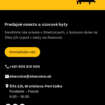
Predajné miesto a vzorové byty
Navštívte nás priamo v Slnečniciach, v bytovom dome na
Žltej 2/A (vjazd z cesty na Rusovce).
Kontaktujte nás
+421 905 210 000
slnecnice@slnecnice.sk
Žltá 2/A, Bratislava-Petržalka
Pondelok – Piatok
9.00 – 18.00