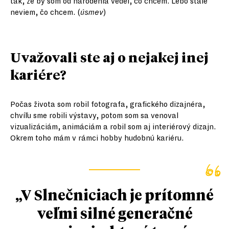
tak, že by som od narodenia vedel, čo chcem. Lebo stále
neviem, čo chcem. (
úsmev
)
Uvažovali ste aj o nejakej inej
kariére?
Počas života som robil fotografa, grafického dizajnéra,
chvíľu sme robili výstavy, potom som sa venoval
vizualizáciám, animáciám a robil som aj interiérový dizajn.
Okrem toho mám v rámci hobby hudobnú kariéru.
„V Slnečniciach je prítomné
veľmi silné generačné