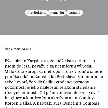
záležitosťou.
Architektúra
Komunita
Ostatné
Čas čítania:
14
min.
Býva blízko Karpát a to, že môže ísť s deťmi a so
psom do lesa, považuje za nesmiernu výhodu.
Máloktorá európska metropola totiž v tomto smere
ponúka také možnosti ako Bratislava. S humorom o
sebe hovorí, že v dôsledku vrodenej poruchy
pozornosti je jeho najlepším relaxom striedanie
rôznych činností. Od plánov mesta ide zrelaxovať
ku gitare a k mikrofónu ako frontman skupiny
Korben Dallas. A naopak. Juraj Benetin z Compass