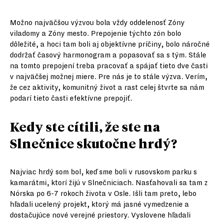
Možno najväčšou výzvou bola vždy oddelenosť Zóny
viladomy a Zóny mesto. Prepojenie týchto zón bolo
dôležité, a hoci tam boli aj objektívne príčiny, bolo náročné
dodržať časový harmonogram a popasovať sa s tým. Stále
na tomto prepojení treba pracovať a spájať tieto dve časti
v najväčšej možnej miere. Pre nás je to stále výzva. Verím,
že cez aktivity, komunitný život a rast celej štvrte sa nám
podarí tieto časti efektívne prepojiť.
Kedy ste cítili, že ste na
Slnečnice skutočne hrdý?
Najviac hrdý som bol, keď sme boli v rusovskom parku s
kamarátmi, ktorí žijú v Slnečniciach. Nasťahovali sa tam z
Nórska po 6-7 rokoch života v Osle. Išli tam preto, lebo
hľadali ucelený projekt, ktorý má jasné vymedzenie a
dostačujúce nové verejné priestory. Vyslovene hľadali