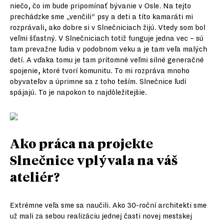
niečo, čo im bude pripomínať bývanie v Osle. Na tejto
prechádzke sme „venčili“ psy a deti a títo kamaráti mi
rozprávali, ako dobre si v Slnečniciach žijú. Vtedy som bol
veľmi šťastný. V Slnečniciach totiž funguje jedna vec – sú
tam prevažne ľudia v podobnom veku a je tam veľa malých
detí. A vďaka tomu je tam prítomné veľmi silné generačné
spojenie, ktoré tvorí komunitu. To mi rozpráva mnoho
obyvateľov a úprimne sa z toho teším. Slnečnice ľudí
spájajú. To je napokon to najdôležitejšie.
Ako práca na projekte
Slnečnice vplývala na váš
ateliér?
Extrémne veľa sme sa naučili. Ako 30-roční architekti sme
už mali za sebou realizáciu jednej časti novej mestskej