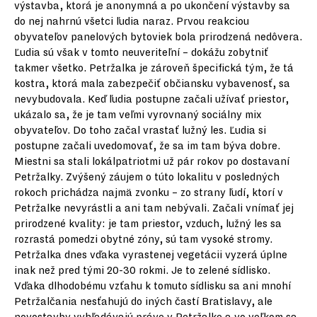
výstavba, ktorá je anonymná a po ukončení výstavby sa
do nej nahrnú všetci ľudia naraz. Prvou reakciou
obyvateľov panelových bytoviek bola prirodzená nedôvera.
Ľudia sú však v tomto neuveriteľní – dokážu zobytniť
takmer všetko. Petržalka je zároveň špecifická tým, že tá
kostra, ktorá mala zabezpečiť občiansku vybavenosť, sa
nevybudovala. Keď ľudia postupne začali užívať priestor,
ukázalo sa, že je tam veľmi vyrovnaný sociálny mix
obyvateľov. Do toho začal vrastať lužný les. Ľudia si
postupne začali uvedomovať, že sa im tam býva dobre.
Miestni sa stali lokálpatriotmi už pár rokov po dostavaní
Petržalky. Zvýšený záujem o túto lokalitu v posledných
rokoch prichádza najmä zvonku – zo strany ľudí, ktorí v
Petržalke nevyrástli a ani tam nebývali. Začali vnímať jej
prirodzené kvality: je tam priestor, vzduch, lužný les sa
rozrastá pomedzi obytné zóny, sú tam vysoké stromy.
Petržalka dnes vďaka vyrastenej vegetácii vyzerá úplne
inak než pred tými 20-30 rokmi. Je to zelené sídlisko.
Vďaka dlhodobému vzťahu k tomuto sídlisku sa ani mnohí
Petržalčania nesťahujú do iných častí Bratislavy, ale