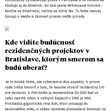
novostavby vyhľadávajú práve v Petržalke a vo veľkom sa
sťahujú aj do Slnečníc. Sú tam jasne definované hranice –
končia sa Slnečnice, začína sa lužný les. Tu ľudia naozaj
bývajú v meste a zároveň priamo vedľa prírody.
Kde vidíte budúcnosť
rezidenčných projektov v
Bratislave, ktorým smerom sa
budú uberať?
Je to široká téma, ale vyberiem si dva aspekty. V prvom
rade treba hovoriť o tom, že musíme otvoriť rezidenčný trh
pre seniorov. V Petržalke je momentálne 20 000 ľudí vo
veku nad 65 rokov a voľných kapacít v DSS je 360.
Prichádza gigantická vlna ľudí, ktorí vstupujú do
seniorského veku, a vôbec nemáme premyslený koncept na