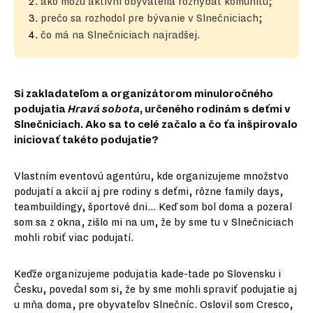
ako môžu aktívni obyvatelia rozhýbať komunitu;
prečo sa rozhodol pre bývanie v Slnečniciach;
čo má na Slnečniciach najradšej.
Si zakladateľom a organizátorom minuloročného
podujatia
Hravá sobota
, určeného rodinám s deťmi v
Slnečniciach. Ako sa to celé začalo a čo ťa inšpirovalo
iniciovať takéto podujatie?
Vlastním eventovú agentúru, kde organizujeme množstvo
podujatí a akcií aj pre rodiny s deťmi, rôzne family days,
teambuildingy, športové dni... Keď som bol doma a pozeral
som sa z okna, zišlo mi na um, že by sme tu v Slnečniciach
mohli robiť viac podujatí.
Keďže organizujeme podujatia kade-tade po Slovensku i
Česku, povedal som si, že by sme mohli spraviť podujatie aj
u mňa doma, pre obyvateľov Slnečníc. Oslovil som Cresco,