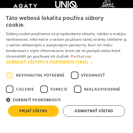
Táto webová lokalita používa súbory
cookie.
Súbory cookie používame na prispôsobenie obsahu, reklám a analýzu
návštevnosti. Informácie o vašom používaní našej stránky zdieľame aj
s našimi reklamnými a analytickými partnermi, ktorí ich môžu
kombinovať s inými informáciami, ktoré ste im poskytli alebo ktoré
zhromaždili pri používaní ich služieb.
Prečítať viac
ZOBRAZIŤ VŠETKÝCH PARTNEROV
(1845) →
NEVYHNUTNE POTREBNÉ
VÝKONNOSŤ
CIELENIE
FUNKCIE
NEKLASIFIKOVANÉ
ZOBRAZIŤ PODROBNOSTI
Vizualizácie uverejnené na www.slnecnice.sk majú ilustračný
charakter a nemusia v plnom rozsahu zodpovedať skutočnosti.
PRIJAŤ VŠETKO
ODMIETNUŤ VŠETKO
©
2026
Cresco Real Estate, a. s.
Všetky práva vyhradené.