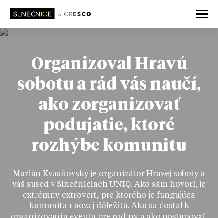
Organizoval Hravú
sobotu a rád vás naučí,
ako zorganizovať
podujatie, ktoré
rozhýbe komunitu
Marián Kvasňovský je organizátor Hravej soboty a
váš sused v Slnečniciach UNIQ. Ako sám hovorí, je
extrémny extrovert, pre ktorého je fungujúca
komunita naozaj dôležitá. Ako sa dostal k
organizovaniu eventu pre rodiny a ako postupovať,