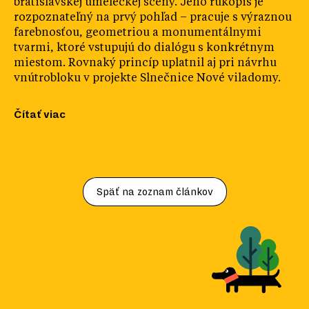
bratislavskej umeleckej scény. Jeho rukopis je
rozpoznateľný na prvý pohľad – pracuje s výraznou
farebnosťou, geometriou a monumentálnymi
tvarmi, ktoré vstupujú do dialógu s konkrétnym
miestom. Rovnaký princíp uplatnil aj pri návrhu
vnútrobloku v projekte Slnečnice Nové viladomy.
Čítať viac
Späť na zoznam článkov