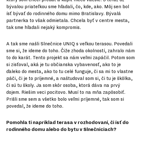
bývalou priateľkou sme hľadali, čo, kde, ako. Môj sen bol
ísť bývať do rodinného domu mimo Bratislavy. Bývalá
partnerka to však odmietala. Chcela byť v centre mesta,
tak sme hľadali nejaký kompromis.
A tak sme našli Slnečnice UNIQ s veľkou terasou. Povedali
sme si, že ideme do toho. Čiže zhoda okolností, zahralo nám
to do karát. Tento projekt sa nám veľmi zapáčil. Potom som
si zisťoval, aká je tu občianska vybavenosť, ako to je
ďaleko do mesta, ako to tu celé funguje, či sa mi to vlastne
páči, či je to príjemné, a naštudoval som si, či tu je škôlka,
či sú tu školy. Ja som skôr osoba, ktorá dáva na prvý
dojem. Riešim veci pocitovo. Musí to na mňa zapôsobiť.
Prišli sme sem a všetko bolo veľmi príjemné, tak som si
povedal, že ideme do toho.
Pomohla ti napríklad terasa v rozhodovaní, či ísť do
rodinného domu alebo do bytu v Slnečniciach?