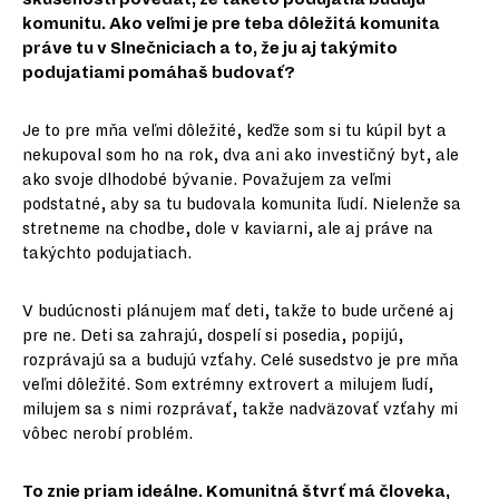
komunitu. Ako veľmi je pre teba dôležitá komunita
práve tu v Slnečniciach a to, že ju aj takýmito
podujatiami pomáhaš budovať?
Je to pre mňa veľmi dôležité, keďže som si tu kúpil byt a
nekupoval som ho na rok, dva ani ako investičný byt, ale
ako svoje dlhodobé bývanie. Považujem za veľmi
podstatné, aby sa tu budovala komunita ľudí. Nielenže sa
stretneme na chodbe, dole v kaviarni, ale aj práve na
takýchto podujatiach.
V budúcnosti plánujem mať deti, takže to bude určené aj
pre ne. Deti sa zahrajú, dospelí si posedia, popijú,
rozprávajú sa a budujú vzťahy. Celé susedstvo je pre mňa
veľmi dôležité. Som extrémny extrovert a milujem ľudí,
milujem sa s nimi rozprávať, takže nadväzovať vzťahy mi
vôbec nerobí problém.
To znie priam ideálne. Komunitná štvrť má človeka,