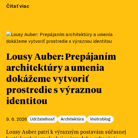
Čítať viac
Lousy Auber: Prepájaním
architektúry a umenia
dokážeme vytvoriť
prostredie s výraznou
identitou
9. 6. 2026
Udržateľnosť
Architektúra
Vnútroblog
Lousy Auber patrí k výrazným postavám súčasnej