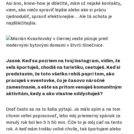
Asi áno, know-how je dôležité, mám už nejaké kontakty,
viem, ako niečo spraviť lepšie alebo ako si prácu
zjednodušiť, spraviť efektívnejšie… Ale tá ochota je
najdôležitejšia.
Jasné. Keď sa pozriem na tvoj Instagram, vidím, že
veľa športuješ, chodíš na turistiku, cestuješ. Keď si
predstavím, že toto všetko robíš popri tom, ako
pracuješ v eventovke, čo je časovo náročné
zamestnanie, a ešte sa pritom venuješ komunitným
aktivitám, kedy a ako vlastne oddychuješ?
Dosť často sa na to ľudia pýtajú. Ja málo spím a na tom
chcem veľmi popracovať, lebo môj priemerný spánok za
minulý rok bol len 5 h 50 min. Čiže to je môj cieľ na tento
rok. A keď mám trošku voľné chvíle, tak športujem alebo