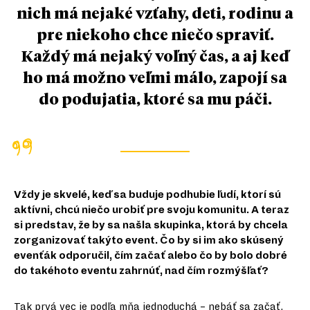
nich má nejaké vzťahy, deti, rodinu a
pre niekoho chce niečo spraviť.
Každý má nejaký voľný čas, a aj keď
ho má možno veľmi málo, zapojí sa
do podujatia, ktoré sa mu páči.
Vždy je skvelé, keď sa buduje podhubie ľudí, ktorí sú
aktívni, chcú niečo urobiť pre svoju komunitu. A teraz
si predstav, že by sa našla skupinka, ktorá by chcela
zorganizovať takýto event. Čo by si im ako skúsený
evenťák odporučil, čím začať alebo čo by bolo dobré
do takéhoto eventu zahrnúť, nad čím rozmýšľať?
Tak prvá vec je podľa mňa jednoduchá – nebáť sa začať.