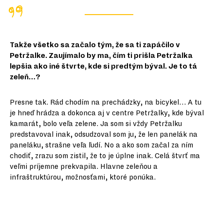
Takže všetko sa začalo tým, že sa ti zapáčilo v
Petržalke. Zaujímalo by ma, čím ti prišla Petržalka
lepšia ako iné štvrte, kde si predtým býval. Je to tá
zeleň…?
Presne tak. Rád chodím na prechádzky, na bicykel… A tu
je hneď hrádza a dokonca aj v centre Petržalky, kde býval
kamarát, bolo veľa zelene. Ja som si vždy Petržalku
predstavoval inak, odsudzoval som ju, že len panelák na
paneláku, strašne veľa ľudí. No a ako som začal za ním
chodiť, zrazu som zistil, že to je úplne inak. Celá štvrť ma
veľmi príjemne prekvapila. Hlavne zeleňou a
infraštruktúrou, možnosťami, ktoré ponúka.