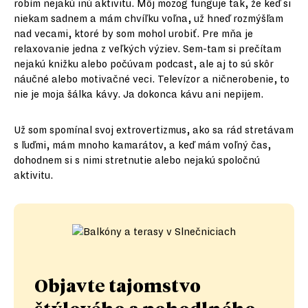
robím nejakú inú aktivitu. Môj mozog funguje tak, že keď si
niekam sadnem a mám chvíľku voľna, už hneď rozmýšľam
nad vecami, ktoré by som mohol urobiť. Pre mňa je
relaxovanie jedna z veľkých výziev. Sem-tam si prečítam
nejakú knižku alebo počúvam podcast, ale aj to sú skôr
náučné alebo motivačné veci. Televízor a ničnerobenie, to
nie je moja šálka kávy. Ja dokonca kávu ani nepijem.
Už som spomínal svoj extrovertizmus, ako sa rád stretávam
s ľuďmi, mám mnoho kamarátov, a keď mám voľný čas,
dohodnem si s nimi stretnutie alebo nejakú spoločnú
aktivitu.
Objavte tajomstvo