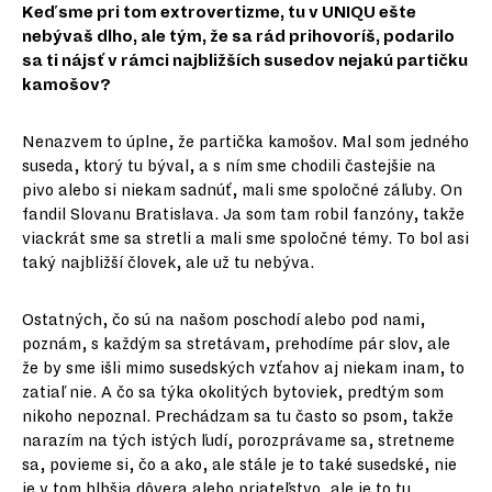
Keď sme pri tom extrovertizme, tu v UNIQU ešte
nebývaš dlho, ale tým, že sa rád prihovoríš, podarilo
sa ti nájsť v rámci najbližších susedov nejakú partičku
kamošov?
Nenazvem to úplne, že partička kamošov. Mal som jedného
suseda, ktorý tu býval, a s ním sme chodili častejšie na
pivo alebo si niekam sadnúť, mali sme spoločné záľuby. On
fandil Slovanu Bratislava. Ja som tam robil fanzóny, takže
viackrát sme sa stretli a mali sme spoločné témy. To bol asi
taký najbližší človek, ale už tu nebýva.
Ostatných, čo sú na našom poschodí alebo pod nami,
poznám, s každým sa stretávam, prehodíme pár slov, ale
že by sme išli mimo susedských vzťahov aj niekam inam, to
zatiaľ nie. A čo sa týka okolitých bytoviek, predtým som
nikoho nepoznal. Prechádzam sa tu často so psom, takže
narazím na tých istých ľudí, porozprávame sa, stretneme
sa, povieme si, čo a ako, ale stále je to také susedské, nie
je v tom hlbšia dôvera alebo priateľstvo, ale je to tu