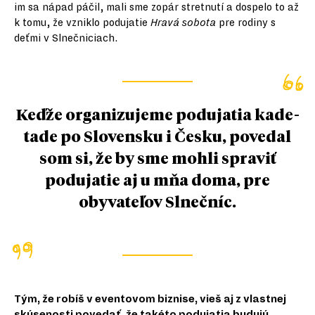
im sa nápad páčil, mali sme zopár stretnutí a dospelo to až
k tomu, že vzniklo podujatie
Hravá sobota
pre rodiny s
deťmi v Slnečniciach.
Keďže organizujeme podujatia kade-
tade po Slovensku i Česku, povedal
som si, že by sme mohli spraviť
podujatie aj u mňa doma, pre
obyvateľov Slnečníc.
Tým, že robíš v eventovom biznise, vieš aj z vlastnej
skúsenosti povedať, že takéto podujatia budujú