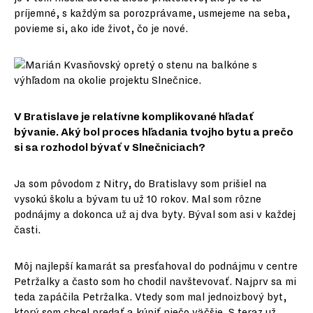
príjemné, s každým sa porozprávame, usmejeme na seba,
povieme si, ako ide život, čo je nové.
V Bratislave je relatívne komplikované hľadať
bývanie. Aký bol proces hľadania tvojho bytu a prečo
si sa rozhodol bývať v Slnečniciach?
Ja som pôvodom z Nitry, do Bratislavy som prišiel na
vysokú školu a bývam tu už 10 rokov. Mal som rôzne
podnájmy a dokonca už aj dva byty. Býval som asi v každej
časti.
Môj najlepší kamarát sa presťahoval do podnájmu v centre
Petržalky a často som ho chodil navštevovať. Najprv sa mi
teda zapáčila Petržalka. Vtedy som mal jednoizbový byt,
ktorý som chcel predať a kúpiť niečo väčšie. S teraz už