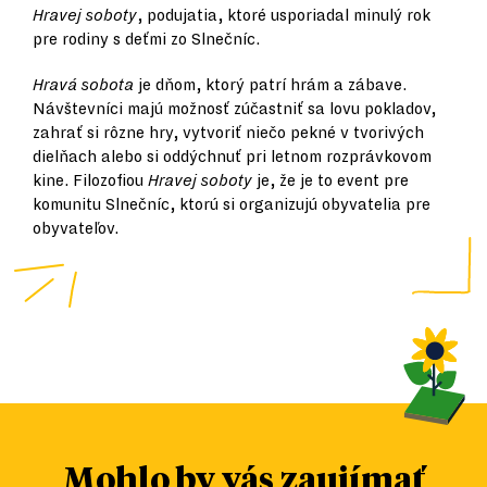
Hravej soboty
, podujatia, ktoré usporiadal minulý rok
pre rodiny s deťmi zo Slnečníc.
Hravá sobota
je dňom, ktorý patrí hrám a zábave.
Návštevníci majú možnosť zúčastniť sa lovu pokladov,
zahrať si rôzne hry, vytvoriť niečo pekné v tvorivých
dielňach alebo si oddýchnuť pri letnom rozprávkovom
kine. Filozofiou
Hravej soboty
je, že je to event pre
komunitu Slnečníc, ktorú si organizujú obyvatelia pre
obyvateľov.
Mohlo by vás zaujímať