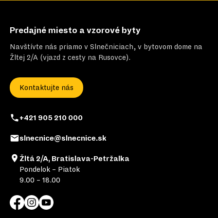
Predajné miesto a vzorové byty
Navštívte nás priamo v Slnečniciach, v bytovom dome na
Žltej 2/A (vjazd z cesty na Rusovce).
Kontaktujte nás
+421 905 210 000
slnecnice@slnecnice.sk
Žltá 2/A, Bratislava-Petržalka
Pondelok – Piatok
9.00 – 18.00