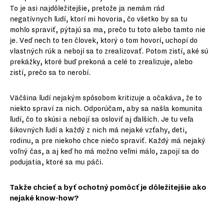
To je asi najdôležitejšie, pretože ja nemám rád
negatívnych ľudí, ktorí mi hovoria, čo všetko by sa tu
mohlo spraviť, pýtajú sa ma, prečo tu toto alebo tamto nie
je. Veď nech to ten človek, ktorý o tom hovorí, uchopí do
vlastných rúk a nebojí sa to zrealizovať. Potom zistí, aké sú
prekážky, ktoré buď prekoná a celé to zrealizuje, alebo
zistí, prečo sa to nerobí.
Väčšina ľudí nejakým spôsobom kritizuje a očakáva, že to
niekto spraví za nich. Odporúčam, aby sa našla komunita
ľudí, čo to skúsi a nebojí sa osloviť aj ďalších. Je tu veľa
šikovných ľudí a každý z nich má nejaké vzťahy, deti,
rodinu, a pre niekoho chce niečo spraviť. Každý má nejaký
voľný čas, a aj keď ho má možno veľmi málo, zapojí sa do
podujatia, ktoré sa mu páči.
Takže chcieť a byť ochotný pomôcť je dôležitejšie ako
nejaké know-how?