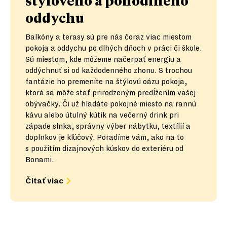
štýlového a pohodlného
oddychu
Balkóny a terasy sú pre nás čoraz viac miestom
pokoja a oddychu po dlhých dňoch v práci či škole.
Sú miestom, kde môžeme načerpať energiu a
oddýchnuť si od každodenného zhonu. S trochou
fantázie ho premeníte na štýlovú oázu pokoja,
ktorá sa môže stať prirodzeným predĺžením vašej
obývačky. Či už hľadáte pokojné miesto na rannú
kávu alebo útulný kútik na večerný drink pri
západe slnka, správny výber nábytku, textílií a
doplnkov je kľúčový. Poradíme vám, ako na to
s použitím dizajnových kúskov do exteriéru od
Bonami.
Čítať viac