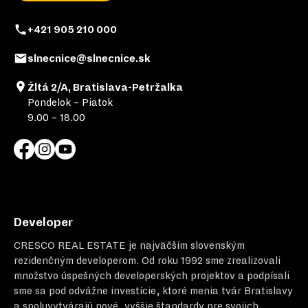
+421 905 210 000
slnecnice@slnecnice.sk
Žltá 2/A, Bratislava-Petržalka
Pondelok – Piatok
9.00 – 18.00
Developer
CRESCO REAL ESTATE
je najväčším slovenským
rezidenčným developerom. Od roku 1992 sme zrealizovali
množstvo úspešných developerských projektov a podpísali
sme sa pod odvážne investície, ktoré menia tvár Bratislavy
a spoluvytvárajú nové, vyššie štandardy pre svojich