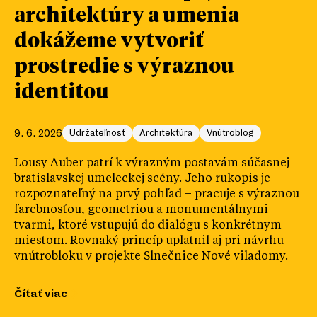
architektúry a umenia
dokážeme vytvoriť
prostredie s výraznou
identitou
9. 6. 2026
Udržateľnosť
Architektúra
Vnútroblog
Lousy Auber patrí k výrazným postavám súčasnej
bratislavskej umeleckej scény. Jeho rukopis je
rozpoznateľný na prvý pohľad – pracuje s výraznou
farebnosťou, geometriou a monumentálnymi
tvarmi, ktoré vstupujú do dialógu s konkrétnym
miestom. Rovnaký princíp uplatnil aj pri návrhu
vnútrobloku v projekte Slnečnice Nové viladomy.
Čítať viac