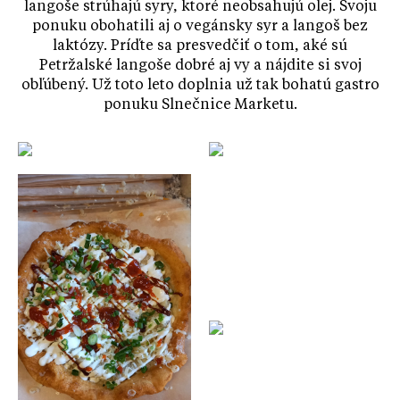
langoše strúhajú syry, ktoré neobsahujú olej. Svoju
ponuku obohatili aj o vegánsky syr a langoš bez
laktózy. Príďte sa presvedčiť o tom, aké sú
Petržalské langoše dobré aj vy a nájdite si svoj
obľúbený. Už toto leto doplnia už tak bohatú gastro
ponuku Slnečnice Marketu.