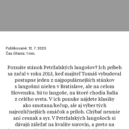
Publikované:
12. 7. 2023
Čas čítania:
1
min.
Poznáte stánok Petržalských langošov? Ich príbeh
sa začal v roku 2013, keď majiteľ Tomáš vybudoval
postupne jeden z najpopulárnejších stánkov
s langošmi nielen v Bratislave, ale na celom
Slovensku. Sú to langoše, na ktoré chodia ľudia
z celého sveta. V ich ponuke nájdete klasiky
ako smotana/kečup, ale aj výber tých
najrozličnejších omáčok a príloh. Chýbať nesmie
ani cesnak a syr. V Petržalských langošoch si
dávajú záležať na kvalite surovín, a preto na