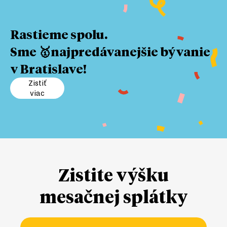
Rastieme spolu.
Sme 🥇najpredávanejšie bývanie
v Bratislave!
Zistiť
viac
Zistite výšku
mesačnej splátky