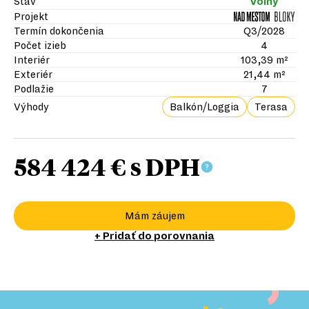
Stav
Voľný
Projekt
Termín dokončenia
Q3/2028
Počet izieb
4
Interiér
103,39 m²
Exteriér
21,44 m²
Podlažie
7
Výhody
Balkón/Loggia
Terasa
584 424 €
s DPH
Mám záujem
+ Pridať do porovnania