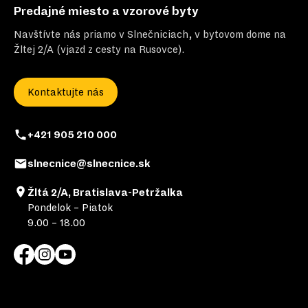
Predajné miesto a vzorové byty
Navštívte nás priamo v Slnečniciach, v bytovom dome na
Žltej 2/A (vjazd z cesty na Rusovce).
Kontaktujte nás
+421 905 210 000
slnecnice@slnecnice.sk
Žltá 2/A, Bratislava-Petržalka
Pondelok – Piatok
9.00 – 18.00