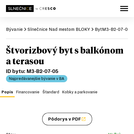
Bývanie
Slnečnice
Nad mestom BLOKY
Byt
M3-B2-07-05
Štvorizbový byt s balkónom
a terasou
ID bytu:
M3-B2-07-05
Najpredávanejšie bývanie v BA
Popis
Financovanie
Štandard
Kobky a parkovanie
Pôdorys v PDF