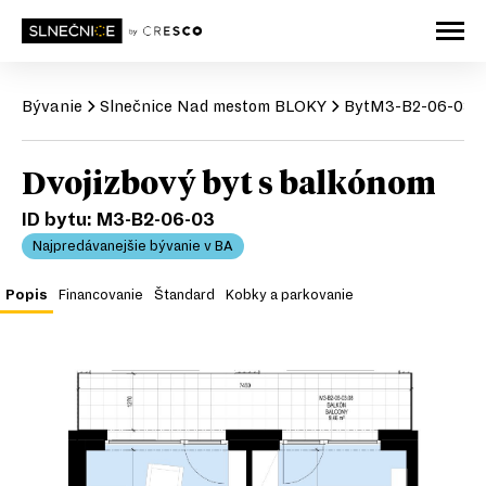
Bývanie
Slnečnice
Nad mestom BLOKY
Byt
M3-B2-06-03
Dvojizbový byt s balkónom
ID bytu:
M3-B2-06-03
Najpredávanejšie bývanie v BA
Popis
Financovanie
Štandard
Kobky a parkovanie