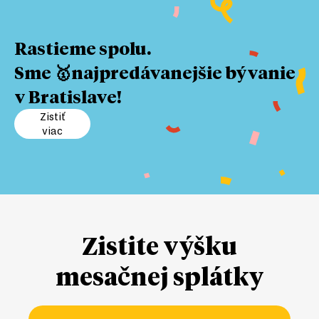
Rastieme spolu.
Sme 🥇najpredávanejšie bývanie
v Bratislave!
Zistiť
viac
Zistite výšku
mesačnej splátky