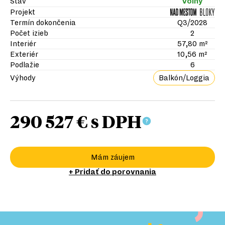
Stav
Voľný
Projekt
Termín dokončenia
Q3/2028
Počet izieb
2
Interiér
57,80 m²
Exteriér
10,56 m²
Podlažie
6
Výhody
Balkón/Loggia
290 527 €
s DPH
Mám záujem
+ Pridať do porovnania