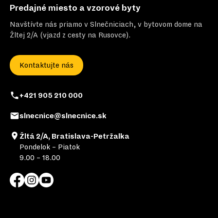
Predajné miesto a vzorové byty
Navštívte nás priamo v Slnečniciach, v bytovom dome na
Žltej 2/A (vjazd z cesty na Rusovce).
Kontaktujte nás
+421 905 210 000
slnecnice@slnecnice.sk
Žltá 2/A, Bratislava-Petržalka
Pondelok – Piatok
9.00 – 18.00