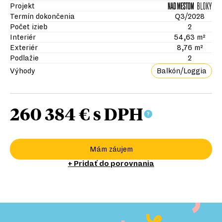
Projekt
Termín dokončenia
Q3/2028
Počet izieb
2
Interiér
54,63 m²
Exteriér
8,76 m²
Podlažie
2
Výhody
Balkón/Loggia
260 384 €
s DPH
Mám záujem
+ Pridať do porovnania