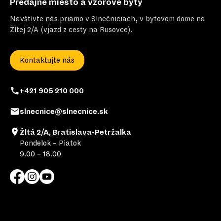
Predajné miesto a vzorové byty
Navštívte nás priamo v Slnečniciach, v bytovom dome na
Žltej 2/A (vjazd z cesty na Rusovce).
Kontaktujte nás
+421 905 210 000
slnecnice@slnecnice.sk
Žltá 2/A, Bratislava-Petržalka
Pondelok – Piatok
9.00 – 18.00