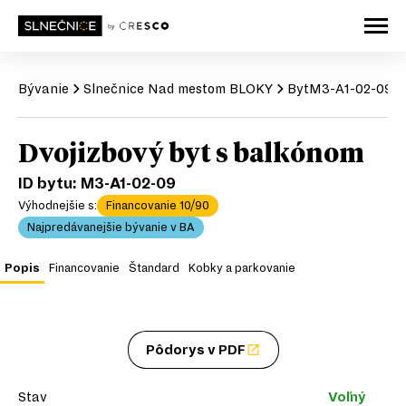
Bývanie
Slnečnice
Nad mestom BLOKY
Byt
M3-A1-02-09
Dvojizbový byt s balkónom
ID bytu:
M3-A1-02-09
Výhodnejšie s:
Financovanie 10/90
Najpredávanejšie bývanie v BA
Popis
Financovanie
Štandard
Kobky a parkovanie
Pôdorys v PDF
Stav
Voľný