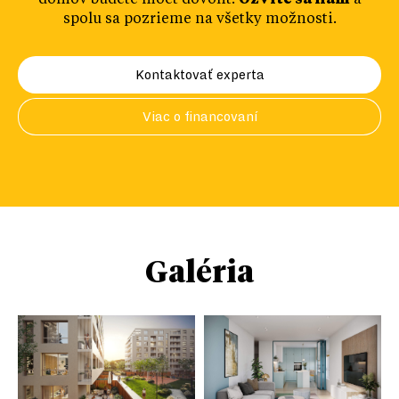
domov budete môcť dovoliť.
Ozvite sa nám
a
spolu sa pozrieme na všetky možnosti.
Kontaktovať experta
Viac o financovaní
Galéria