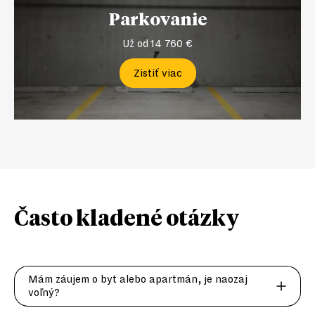
Parkovanie
Už od 14 760 €
Zistiť viac
Často kladené
otázky
Mám záujem o byt alebo apartmán, je naozaj
voľný?