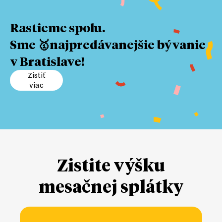
Rastieme spolu.
Sme 🥇najpredávanejšie bývanie
v Bratislave!
Zistiť
viac
Zistite výšku
mesačnej splátky