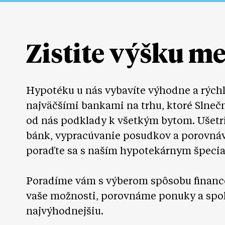
Zistite výšku m
Hypotéku u nás vybavíte výhodne a rých
najväčšími bankami na trhu, ktoré Slneč
od nás podklady k všetkým bytom. Ušetr
bánk, vypracúvanie posudkov a porovná
poraďte sa s naším hypotekárnym špecia
Poradíme vám s výberom spôsobu financ
vaše možnosti, porovnáme ponuky a spo
najvýhodnejšiu.