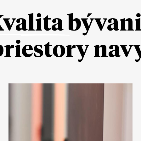
valita
bývan
priestory nav