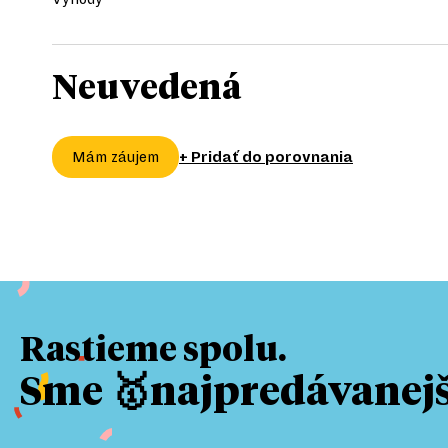
Neuvedená
+ Pridať do porovnania
Mám záujem
Rastieme spolu.
Sme 🥇najpredávanejši