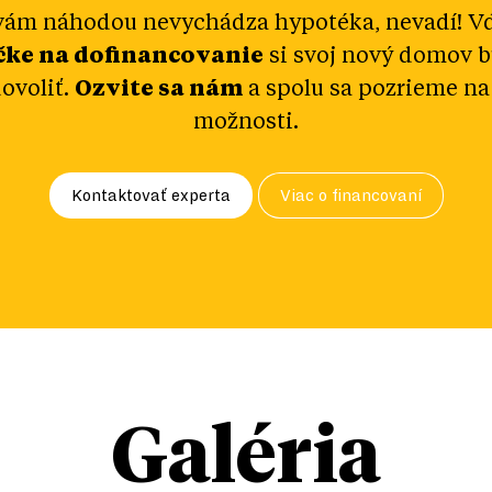
vám náhodou nevychádza hypotéka, nevadí! V
čke na dofinancovanie
si svoj nový domov 
ovoliť.
Ozvite sa nám
a spolu sa pozrieme na
možnosti.
Kontaktovať experta
Viac o financovaní
Galéria