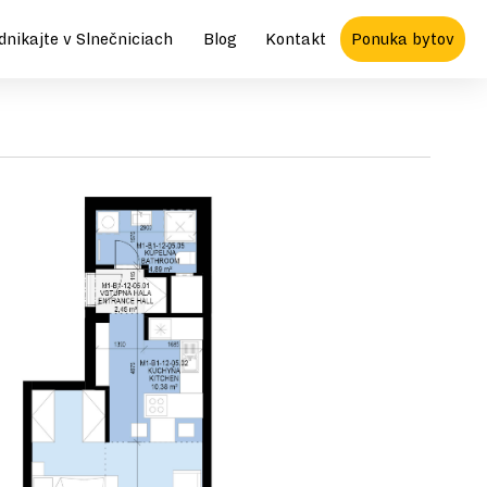
dnikajte v Slnečniciach
Blog
Kontakt
Ponuka bytov