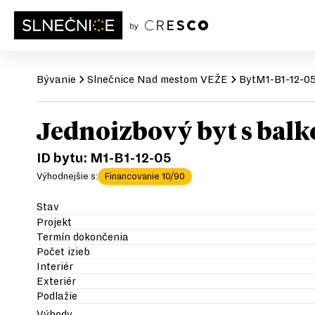
Bývanie
Slnečnice
Nad mestom VEŽE
Byt
M1-B1-12-0
Jednoizbový byt s bal
ID bytu:
M1-B1-12-05
Výhodnejšie s:
Financovanie 10/90
Stav
Projekt
Termín dokončenia
Počet izieb
Interiér
Exteriér
Podlažie
Výhody