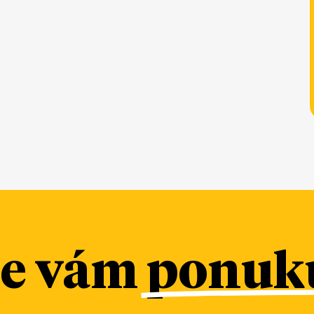
me vám
ponuku