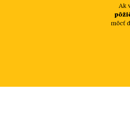
Ak 
pôži
môcť d