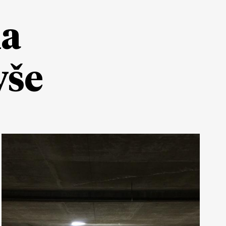
ia
yše