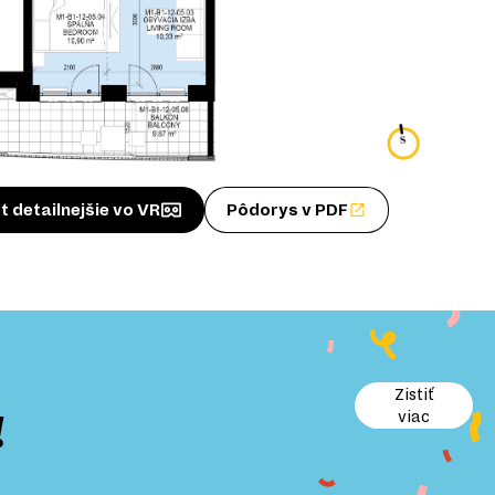
t detailnejšie vo VR
Pôdorys v PDF
Zistiť
!
viac