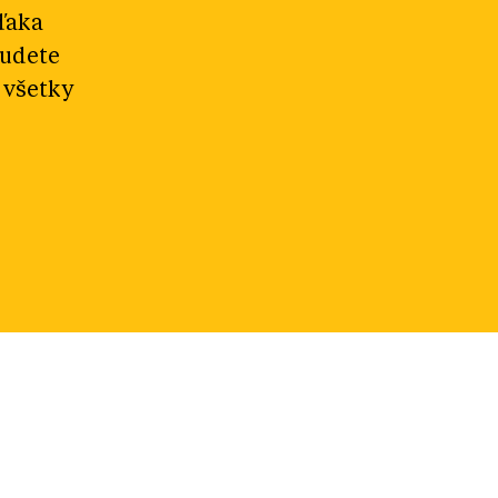
ďaka
budete
 všetky