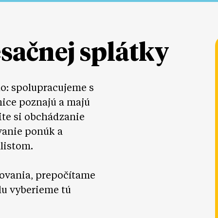
esačnej splátky
lo: spolupracujeme s
nice poznajú a majú
ite si obchádzanie
vanie ponúk a
listom.
ovania, prepočítame
lu vyberieme tú