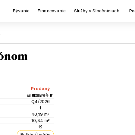
Bývanie
Financovanie
Služby v Slnečniciach
Po
5
kónom
Predaný
Q4/2026
1
40,19 m²
10,34 m²
12
Balkón/Loggia