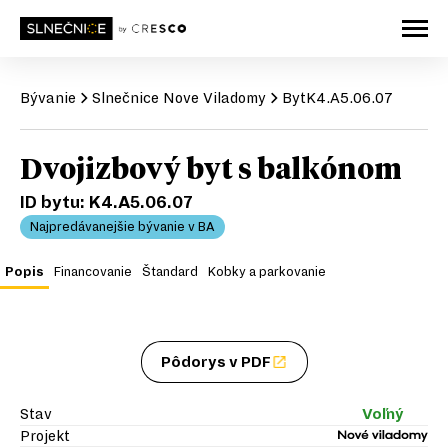
Bývanie
Slnečnice
Nove Viladomy
Byt
K4.A5.06.07
Dvojizbový byt s balkónom
ID bytu:
K4.A5.06.07
Najpredávanejšie bývanie v BA
Popis
Financovanie
Štandard
Kobky a parkovanie
Pôdorys v PDF
Stav
Voľný
Projekt