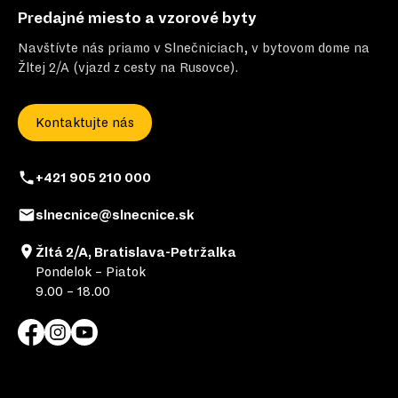
Predajné miesto a vzorové byty
Navštívte nás priamo v Slnečniciach, v bytovom dome na
Žltej 2/A (vjazd z cesty na Rusovce).
Kontaktujte nás
+421 905 210 000
slnecnice@slnecnice.sk
Žltá 2/A, Bratislava-Petržalka
Pondelok – Piatok
9.00 – 18.00