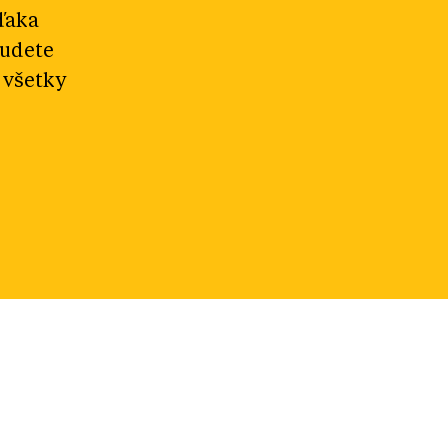
ďaka
budete
 všetky