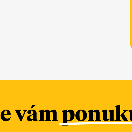
me vám
ponuku