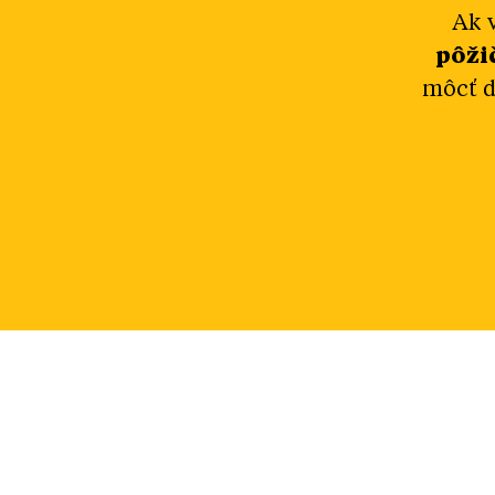
Ak 
pôži
môcť d