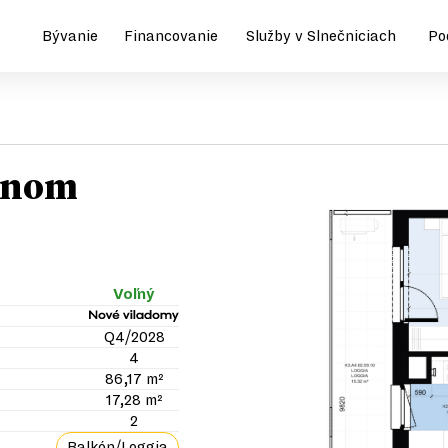
Bývanie
Financovanie
Služby v Slnečniciach
Po
kónom
Voľný
Q4/2028
4
86,17 m²
17,28 m²
2
Balkón/Loggia