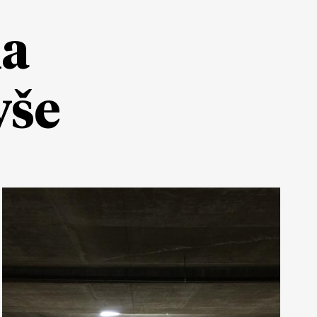
ia
yše