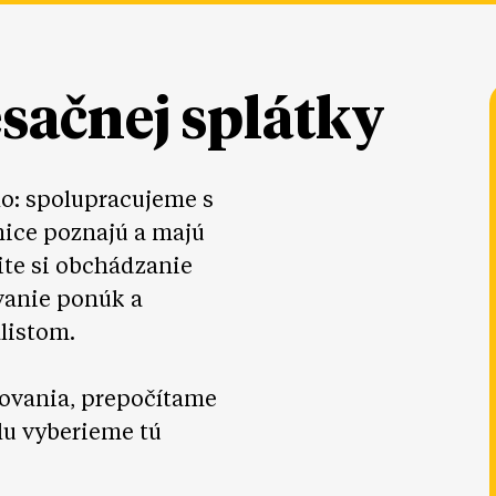
esačnej splátky
lo: spolupracujeme s
nice poznajú a majú
ite si obchádzanie
vanie ponúk a
listom.
ovania, prepočítame
lu vyberieme tú