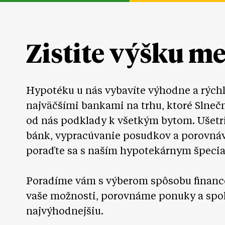
Zistite výšku m
Hypotéku u nás vybavíte výhodne a rých
najväčšími bankami na trhu, ktoré Slneč
od nás podklady k všetkým bytom. Ušetr
bánk, vypracúvanie posudkov a porovná
poraďte sa s naším hypotekárnym špecia
Poradíme vám s výberom spôsobu financ
vaše možnosti, porovnáme ponuky a spo
najvýhodnejšiu.