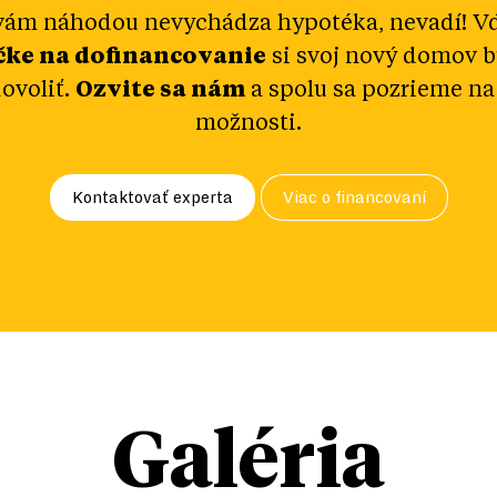
vám náhodou nevychádza hypotéka, nevadí! V
čke na dofinancovanie
si svoj nový domov 
ovoliť.
Ozvite sa nám
a spolu sa pozrieme na
možnosti.
Kontaktovať experta
Viac o financovaní
Galéria