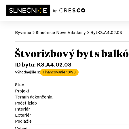
Bývanie
Slnečnice
Nove Viladomy
Byt
K3.A4.02.03
Štvorizbový byt s bal
ID bytu:
K3.A4.02.03
Výhodnejšie s:
Financovanie 10/90
Stav
Projekt
Termín dokončenia
Počet izieb
Interiér
Exteriér
Podlažie
Výhody