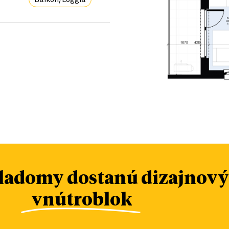
iladomy dostanú dizajnový
vnútroblok