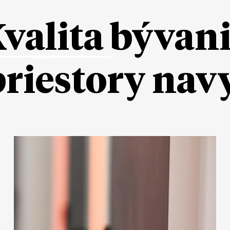
valita
bývan
priestory nav