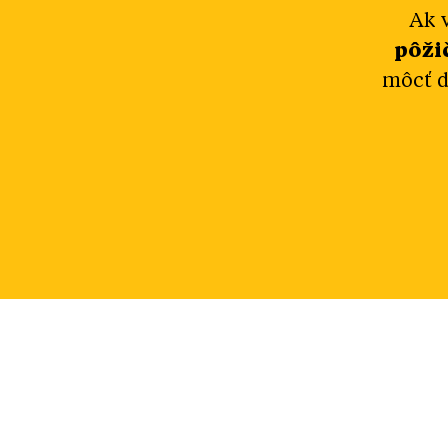
Ak 
pôži
môcť d