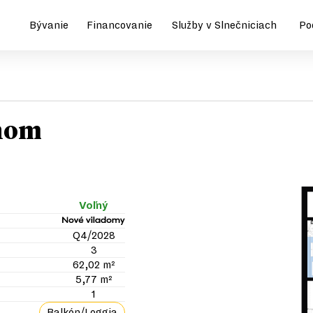
Bývanie
Financovanie
Služby v Slnečniciach
Po
ónom
Voľný
Q4/2028
3
62,02 m²
5,77 m²
1
Balkón/Loggia