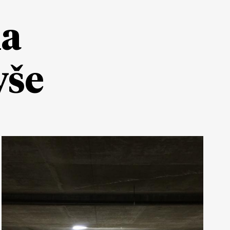
ia
yše