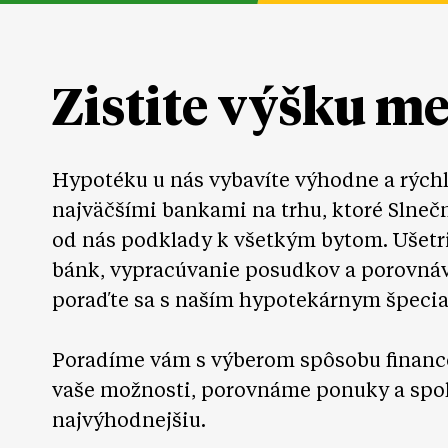
Zistite výšku m
Hypotéku u nás vybavíte výhodne a rých
najväčšími bankami na trhu, ktoré Slneč
od nás podklady k všetkým bytom. Ušetr
bánk, vypracúvanie posudkov a porovná
poraďte sa s naším hypotekárnym špecia
Poradíme vám s výberom spôsobu financ
vaše možnosti, porovnáme ponuky a spo
najvýhodnejšiu.