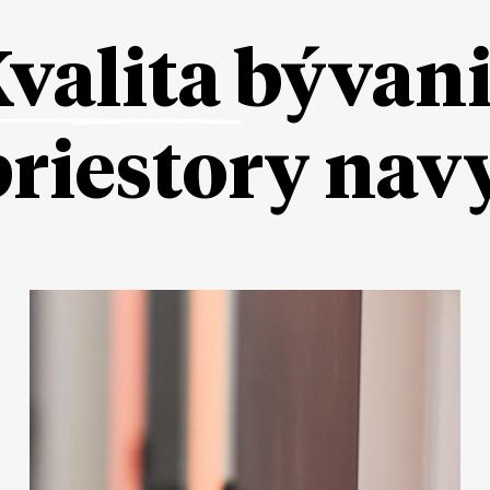
valita
bývan
priestory nav