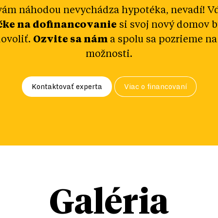
vám náhodou nevychádza hypotéka, nevadí! V
čke na dofinancovanie
si svoj nový domov 
ovoliť.
Ozvite sa nám
a spolu sa pozrieme na
možnosti.
Kontaktovať experta
Viac o financovaní
Galéria