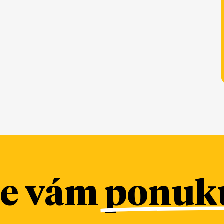
me vám
ponuku