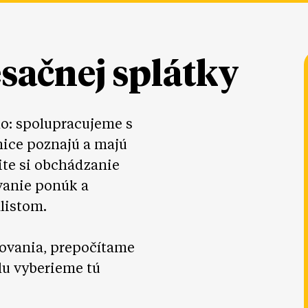
esačnej splátky
lo: spolupracujeme s
nice poznajú a majú
ite si obchádzanie
vanie ponúk a
listom.
ovania, prepočítame
lu vyberieme tú