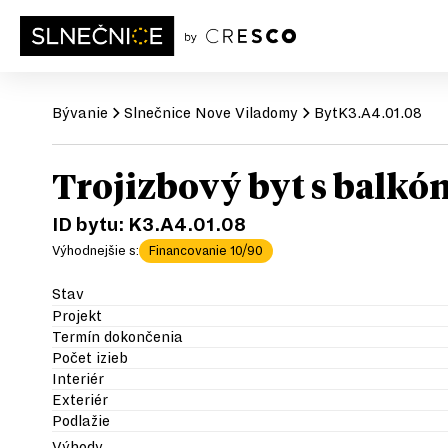
Bývanie
Slnečnice
Nove Viladomy
Byt
K3.A4.01.08
Trojizbový byt s balk
ID bytu:
K3.A4.01.08
Výhodnejšie s:
Financovanie 10/90
Stav
Projekt
Termín dokončenia
Počet izieb
Interiér
Exteriér
Podlažie
Výhody