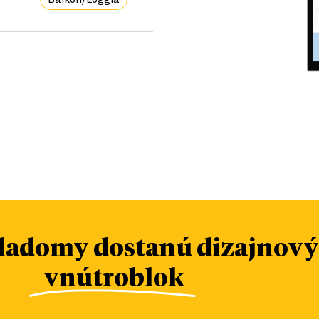
iladomy dostanú dizajnový
vnútroblok