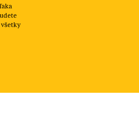
ďaka
budete
 všetky