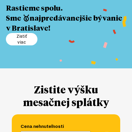
Rastieme spolu.
Sme 🥇najpredávanejšie bývanie
v Bratislave!
Zistiť
viac
Zistite výšku
mesačnej splátky
Cena nehnuteľnosti