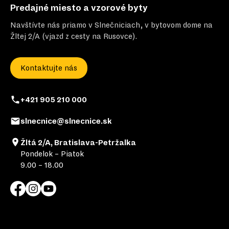
Predajné miesto a vzorové byty
Navštívte nás priamo v Slnečniciach, v bytovom dome na
Žltej 2/A (vjazd z cesty na Rusovce).
Kontaktujte nás
+421 905 210 000
slnecnice@slnecnice.sk
Žltá 2/A, Bratislava-Petržalka
Pondelok – Piatok
9.00 – 18.00