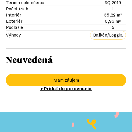
Termín dokončenia
3Q 2019
Počet izieb
1
Interiér
35,22 m²
Exteriér
6,96 m²
Podlažie
5
Výhody
Balkón/Loggia
Neuvedená
Mám záujem
+ Pridať do porovnania