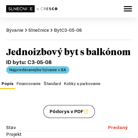
Bývanie
Slnečnice
Byt
C3-05-08
Jednoizbový byt s balkónom
ID bytu:
C3-05-08
Najpredávanejšie bývanie v BA
Popis
Financovanie
Štandard
Kobky a parkovanie
Pôdorys v PDF
Stav
Predaný
Projekt