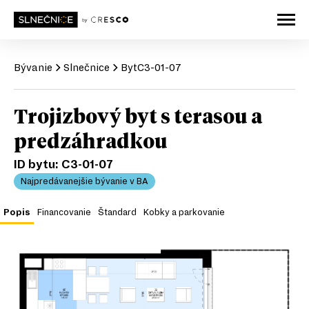
Bývanie
Slnečnice
Byt
C3-01-07
Trojizbový byt s terasou a
predzáhradkou
ID bytu:
C3-01-07
Najpredávanejšie bývanie v BA
Popis
Financovanie
Štandard
Kobky a parkovanie