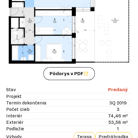
Pôdorys v PDF
Stav
Predaný
Projekt
Termín dokončenia
3Q 2019
Počet izieb
3
Interiér
74,46 m²
Exteriér
53,58 m²
Podlažie
1
Výhody
Terasa
Predzáhradka