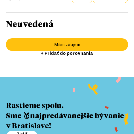
Neuvedená
Mám záujem
+ Pridať do porovnania
Rastieme spolu.
Sme 🥇najpredávanejšie bývanie
v Bratislave!
Zistiť