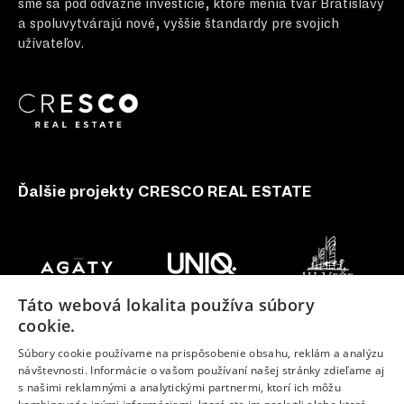
sme sa pod odvážne investície, ktoré menia tvár Bratislavy
a spoluvytvárajú nové, vyššie štandardy pre svojich
užívateľov.
Ďalšie projekty CRESCO REAL ESTATE
Táto webová lokalita používa súbory
cookie.
Súbory cookie používame na prispôsobenie obsahu, reklám a analýzu
návštevnosti. Informácie o vašom používaní našej stránky zdieľame aj
s našimi reklamnými a analytickými partnermi, ktorí ich môžu