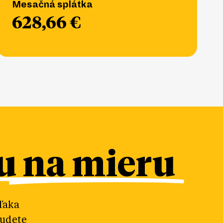
Mesačná splátka
628,66 €
 na mieru
ďaka
budete