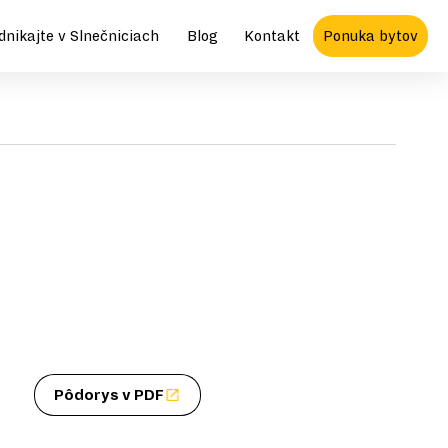
dnikajte v Slnečniciach
Blog
Kontakt
Ponuka bytov
Pôdorys v PDF