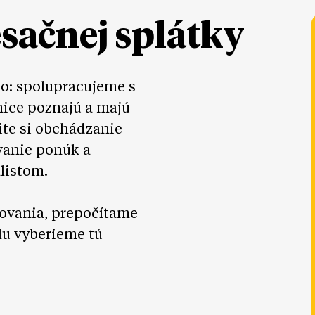
esačnej splátky
lo: spolupracujeme s
nice poznajú a majú
ite si obchádzanie
vanie ponúk a
listom.
ovania, prepočítame
lu vyberieme tú