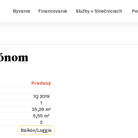
Bývanie
Financovanie
Služby v Slnečniciach
Po
kónom
Predaný
1Q 2019
1
35,26 m²
5,55 m²
2
Balkón/Loggia