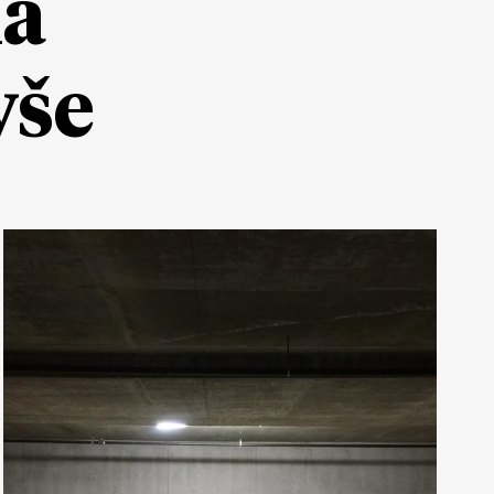
ia
yše