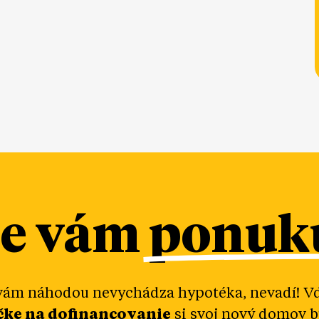
me vám
ponuku
vám náhodou nevychádza hypotéka, nevadí! V
čke na dofinancovanie
si svoj nový domov 