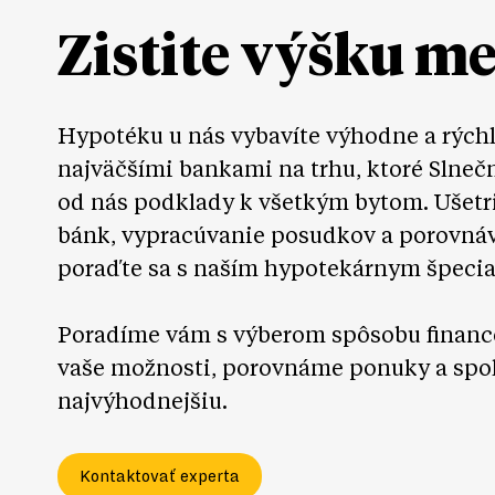
Zistite výšku m
Hypotéku u nás vybavíte výhodne a rých
najväčšími bankami na trhu, ktoré Slneč
od nás podklady k všetkým bytom. Ušetr
bánk, vypracúvanie posudkov a porovná
poraďte sa s naším hypotekárnym špecia
Poradíme vám s výberom spôsobu financ
vaše možnosti, porovnáme ponuky a spo
najvýhodnejšiu.
Kontaktovať experta