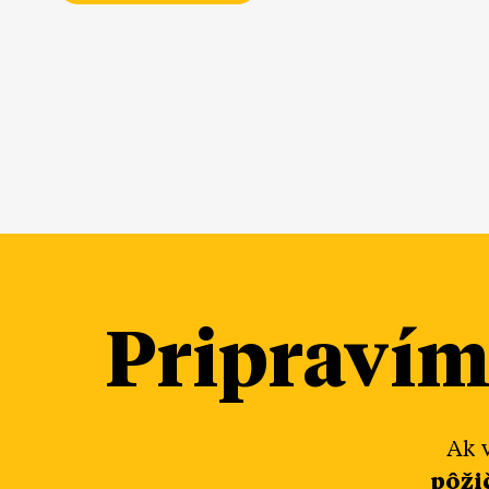
Pripraví
Ak 
pôži