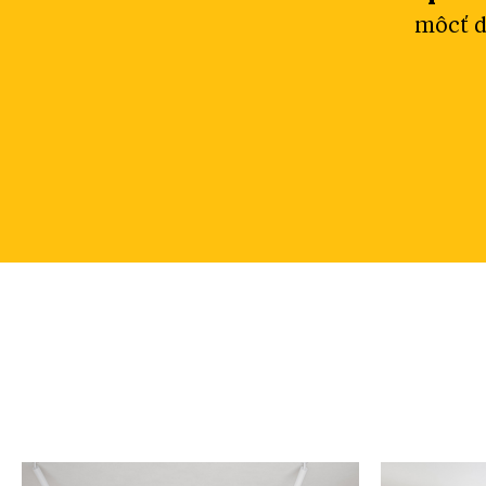
môcť d