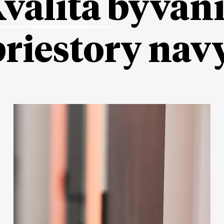
valita
bývan
priestory nav