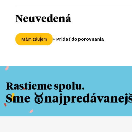
Neuvedená
+ Pridať do porovnania
Mám záujem
Rastieme spolu.
Sme 🥇najpredávanejši