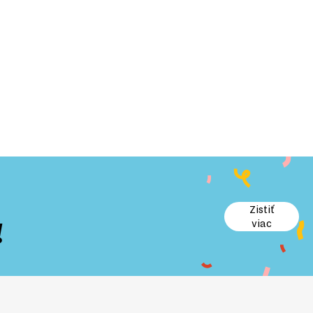
Zistiť
!
viac