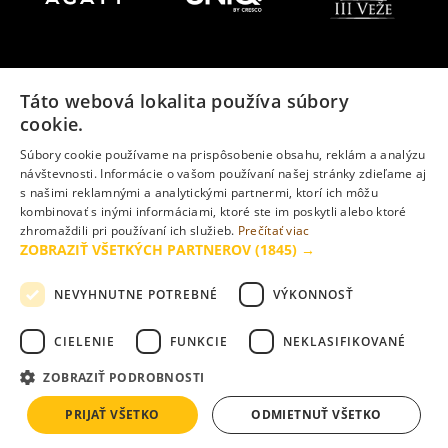
Táto webová lokalita používa súbory
cookie.
Súbory cookie používame na prispôsobenie obsahu, reklám a analýzu
návštevnosti. Informácie o vašom používaní našej stránky zdieľame aj
s našimi reklamnými a analytickými partnermi, ktorí ich môžu
kombinovať s inými informáciami, ktoré ste im poskytli alebo ktoré
zhromaždili pri používaní ich služieb.
Prečítať viac
ZOBRAZIŤ VŠETKÝCH PARTNEROV
(1845) →
NEVYHNUTNE POTREBNÉ
VÝKONNOSŤ
Vizualizácie uverejnené na www.slnecnice.sk majú ilustračný
CIELENIE
FUNKCIE
NEKLASIFIKOVANÉ
charakter a nemusia v plnom rozsahu zodpovedať skutočnosti.
ZOBRAZIŤ PODROBNOSTI
©
2026
Cresco Real Estate, a. s.
Všetky práva vyhradené.
PRIJAŤ VŠETKO
ODMIETNUŤ VŠETKO
Powered by:
RIESENIA