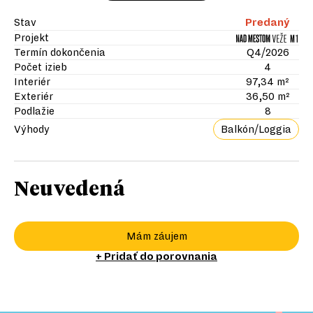
Stav
Predaný
Projekt
Termín dokončenia
Q4/2026
Počet izieb
4
Interiér
97,34 m²
Exteriér
36,50 m²
Podlažie
8
Výhody
Balkón/Loggia
Neuvedená
Mám záujem
+ Pridať do porovnania