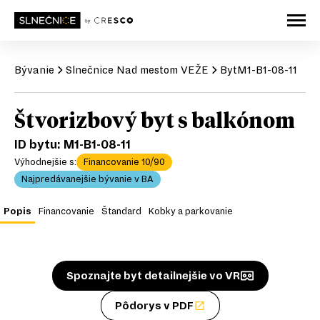
Bývanie
Slnečnice
Nad mestom VEŽE
Byt
M1-B1-08-11
Štvorizbový byt s balkónom
ID bytu:
M1-B1-08-11
Výhodnejšie s:
Financovanie 10/90
Najpredávanejšie bývanie v BA
Popis
Financovanie
Štandard
Kobky a parkovanie
Spoznajte byt detailnejšie vo VR
Pôdorys v PDF