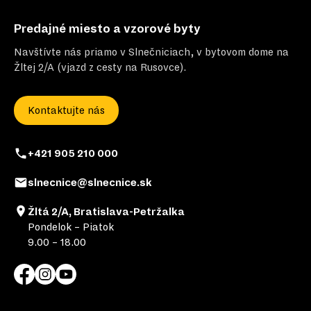
Predajné miesto a vzorové byty
Navštívte nás priamo v Slnečniciach, v bytovom dome na
Žltej 2/A (vjazd z cesty na Rusovce).
Kontaktujte nás
+421 905 210 000
slnecnice@slnecnice.sk
Žltá 2/A, Bratislava-Petržalka
Pondelok – Piatok
9.00 – 18.00