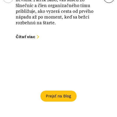
nevidia. Patrik Sabo, váš sused zo
Slnečníc a člen organizačného tímu
Lousy A
približuje, ako vyzerá cesta od prvého
súčasne
nápadu až po moment, keď sa bežci
Jeho ru
rozbehnú na štarte.
pohľad 
geomet
Čítať viac
ktoré v
miestom
návrhu 
Nové v
Čítať vi
Prejsť na Blog