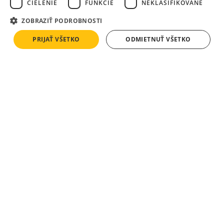
CIELENIE
FUNKCIE
NEKLASIFIKOVANÉ
ZOBRAZIŤ PODROBNOSTI
PRIJAŤ VŠETKO
ODMIETNUŤ VŠETKO
Developer
CRESCO REAL ESTATE
je najväčším slovenským
rezidenčným developerom. Od roku 1992 sme zrealizovali
množstvo úspešných developerských projektov a podpísali
sme sa pod odvážne investície, ktoré menia tvár Bratislavy
a spoluvytvárajú nové, vyššie štandardy pre svojich
užívateľov.
Ďalšie projekty CRESCO REAL ESTATE