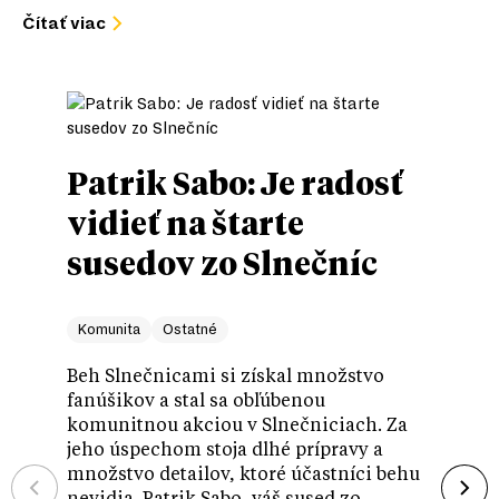
Čítať viac
Patrik Sabo: Je radosť
Lou
vidieť na štarte
Pre
susedov zo Slnečníc
arc
dok
Komunita
Ostatné
pros
Beh Slnečnicami si získal množstvo
iden
fanúšikov a stal sa obľúbenou
komunitnou akciou v Slnečniciach. Za
jeho úspechom stoja dlhé prípravy a
9. 6. 20
množstvo detailov, ktoré účastníci behu
Udržate