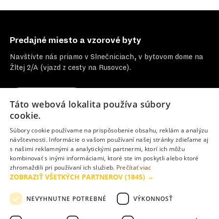
Predajné miesto a vzorové byty
Navštívte nás priamo v Slnečniciach, v bytovom dome na
Žltej 2/A (vjazd z cesty na Rusovce).
Kontaktujte nás
Táto webová lokalita používa súbory
cookie.
+421 905 210 000
Súbory cookie používame na prispôsobenie obsahu, reklám a analýzu
návštevnosti. Informácie o vašom používaní našej stránky zdieľame aj
slnecnice@slnecnice.sk
s našimi reklamnými a analytickými partnermi, ktorí ich môžu
kombinovať s inými informáciami, ktoré ste im poskytli alebo ktoré
zhromaždili pri používaní ich služieb.
Prečítať viac
Žltá 2/A, Bratislava-Petržalka
ZOBRAZIŤ VŠETKÝCH PARTNEROV
(1845) →
Pondelok – Piatok
9.00 – 18.00
NEVYHNUTNE POTREBNÉ
VÝKONNOSŤ